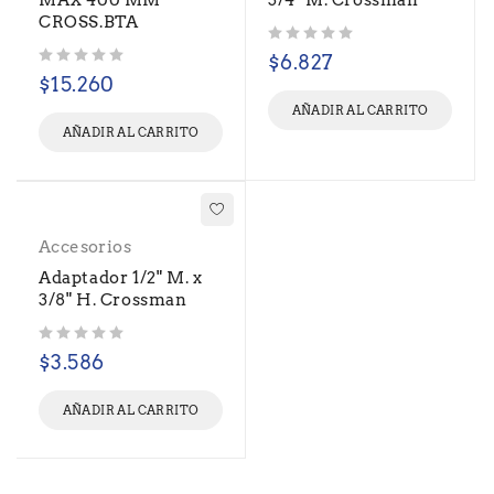
MAX 400 MM
3/4" M. Crossman
CROSS.BTA
Valorado con
de 5
$
6.827
Valorado con
de 5
$
15.260
AÑADIR AL CARRITO
AÑADIR AL CARRITO
Accesorios
Adaptador 1/2" M. x
3/8" H. Crossman
Valorado con
de 5
$
3.586
AÑADIR AL CARRITO