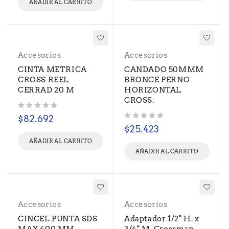
AÑADIR AL CARRITO
Accesorios
Accesorios
CINTA METRICA
CANDADO 50MMM
CROSS REEL
BRONCE PERNO
CERRAD 20 M
HORIZONTAL
CROSS.
Valorado con
de 5
$
82.692
Valorado con
de 5
$
25.423
AÑADIR AL CARRITO
AÑADIR AL CARRITO
Accesorios
Accesorios
CINCEL PUNTA SDS
Adaptador 1/2" H. x