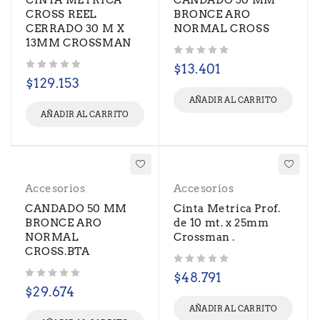
CINTA METRICA
CANDADO 30 MM
CROSS REEL
BRONCE ARO
CERRADO 30 M X
NORMAL CROSS
13MM CROSSMAN
Valorado con
de 5
$
13.401
Valorado con
de 5
$
129.153
AÑADIR AL CARRITO
AÑADIR AL CARRITO
Accesorios
Accesorios
CANDADO 50 MM
Cinta Metrica Prof.
BRONCE ARO
de 10 mt. x 25mm
NORMAL
Crossman .
CROSS.BTA
Valorado con
de 5
$
48.791
Valorado con
de 5
$
29.674
AÑADIR AL CARRITO