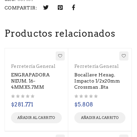
COMPARTIR:
Productos relacionados
Ferretería General
Ferretería General
ENGRAPADORA
Bocallave Hexag.
NEUM. 16-
Impacto 1/2x20mm
4MMX5.7MM
Crossman .Bta
Valorado con
de 5
Valorado con
de 5
$
281.771
$
5.808
AÑADIR AL CARRITO
AÑADIR AL CARRITO