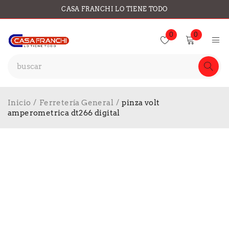
CASA FRANCHI LO TIENE TODO
0
0
Inicio
/
Ferretería General
/
pinza volt
amperometrica dt266 digital