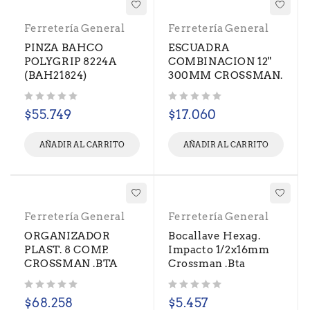
Ferretería General
Ferretería General
PINZA BAHCO
ESCUADRA
POLYGRIP 8224A
COMBINACION 12"
(BAH21824)
300MM CROSSMAN.
Valorado con
de 5
Valorado con
de 5
$
55.749
$
17.060
AÑADIR AL CARRITO
AÑADIR AL CARRITO
Ferretería General
Ferretería General
ORGANIZADOR
Bocallave Hexag.
PLAST. 8 COMP.
Impacto 1/2x16mm
CROSSMAN .BTA
Crossman .Bta
Valorado con
de 5
Valorado con
de 5
$
68.258
$
5.457