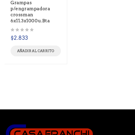
Grampas
p/engrampadora
crossman
6x11.3x1000u.Bta
Valorado con
de 5
$
2.833
AÑADIR AL CARRITO