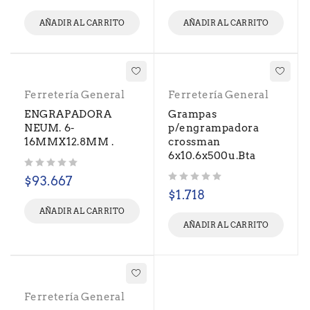
AÑADIR AL CARRITO
AÑADIR AL CARRITO
Ferretería General
Ferretería General
ENGRAPADORA
Grampas
NEUM. 6-
p/engrampadora
16MMX12.8MM .
crossman
6x10.6x500u.Bta
Valorado con
de 5
$
93.667
Valorado con
de 5
$
1.718
AÑADIR AL CARRITO
AÑADIR AL CARRITO
Ferretería General