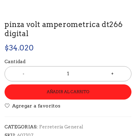
pinza volt amperometrica dt266
digital
$
34.020
Cantidad
AÑADIR AL CARRITO
CATEGORIAS:
Ferretería General
SKU:
607107