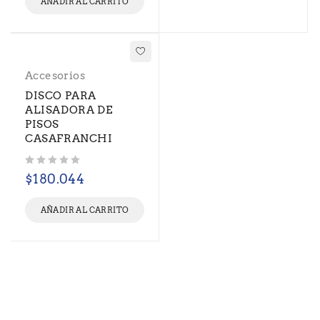
AÑADIR AL CARRITO
Accesorios
DISCO PARA
ALISADORA DE
PISOS
CASAFRANCHI
Valorado con
de 5
$
180.044
AÑADIR AL CARRITO