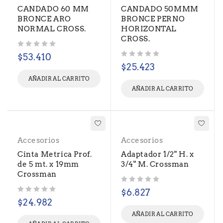
CANDADO 60 MM
CANDADO 50MMM
BRONCE ARO
BRONCE PERNO
NORMAL CROSS.
HORIZONTAL
CROSS.
Valorado con
de 5
$
53.410
Valorado con
de 5
$
25.423
AÑADIR AL CARRITO
AÑADIR AL CARRITO
Accesorios
Accesorios
Cinta Metrica Prof.
Adaptador 1/2" H. x
de 5 mt. x 19mm
3/4" M. Crossman
Crossman
Valorado con
de 5
$
6.827
Valorado con
de 5
$
24.982
AÑADIR AL CARRITO