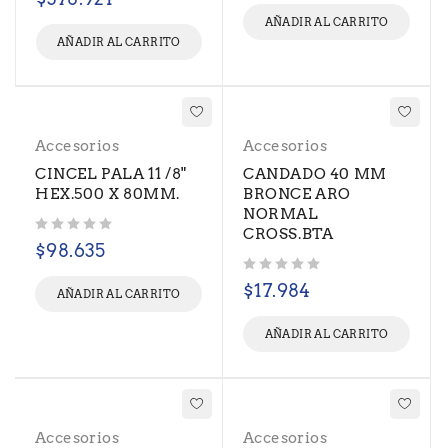
AÑADIR AL CARRITO
AÑADIR AL CARRITO
Accesorios
Accesorios
CINCEL PALA 11 /8"
CANDADO 40 MM
HEX.500 X 80MM.
BRONCE ARO
NORMAL
CROSS.BTA
Valorado con
de 5
$
98.635
Valorado con
de 5
$
17.984
AÑADIR AL CARRITO
AÑADIR AL CARRITO
Accesorios
Accesorios