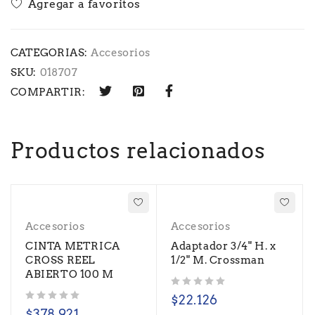
CATEGORIAS:
Accesorios
SKU:
018707
COMPARTIR:
Productos relacionados
Accesorios
Accesorios
CINTA METRICA
Adaptador 3/4" H. x
CROSS REEL
1/2" M. Crossman
ABIERTO 100 M
Valorado con
de 5
$
22.126
Valorado con
de 5
$
378.921