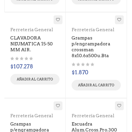
Ferretería General
Ferretería General
CLAVADORA
Grampas
NEUMATICA 15-50
p/engrampadora
MM AIR.
crossman
8x10.6x500u.Bta
Valorado con
de 5
$
107.278
Valorado con
de 5
$
1.870
AÑADIR AL CARRITO
AÑADIR AL CARRITO
Ferretería General
Ferretería General
Grampas
Escuadra
p/engrampadora
Alum.Cross.Pro.300