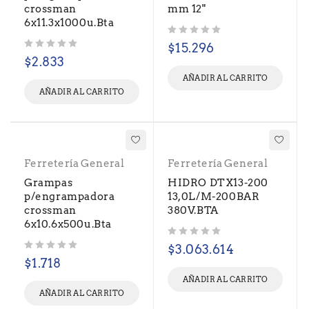
crossman
mm 12"
6x11.3x1000u.Bta
Valorado con
de 5
$
15.296
Valorado con
de 5
$
2.833
AÑADIR AL CARRITO
AÑADIR AL CARRITO
Ferretería General
Ferretería General
Grampas
HIDRO DTX13-200
p/engrampadora
13,0L/M-200BAR
crossman
380V.BTA
6x10.6x500u.Bta
Valorado con
de 5
$
3.063.614
Valorado con
de 5
$
1.718
AÑADIR AL CARRITO
AÑADIR AL CARRITO