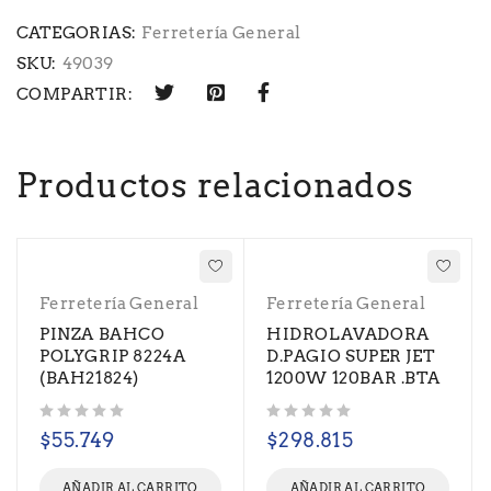
CATEGORIAS:
Ferretería General
SKU:
49039
COMPARTIR:
Productos relacionados
Ferretería General
Ferretería General
PINZA BAHCO
HIDROLAVADORA
POLYGRIP 8224A
D.PAGIO SUPER JET
(BAH21824)
1200W 120BAR .BTA
Valorado con
de 5
Valorado con
de 5
$
55.749
$
298.815
AÑADIR AL CARRITO
AÑADIR AL CARRITO