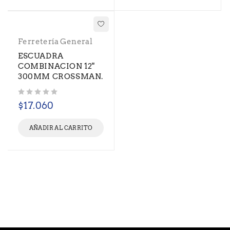
Ferretería General
ESCUADRA
COMBINACION 12"
300MM CROSSMAN.
Valorado con
de 5
$
17.060
AÑADIR AL CARRITO