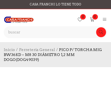
CASA FRANCHI LO TIENE TODO
0
0
Inicio
/
Ferretería General
/
PICO P/ TORCHA MIG
BW36KD – M8 30 DIÁMETRO 1,2 MM
DOGO(DOG49039)