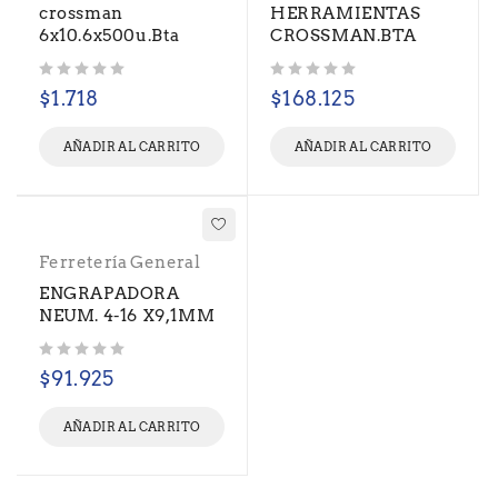
crossman
HERRAMIENTAS
6x10.6x500u.Bta
CROSSMAN.BTA
Valorado con
de 5
Valorado con
de 5
$
1.718
$
168.125
AÑADIR AL CARRITO
AÑADIR AL CARRITO
Ferretería General
ENGRAPADORA
NEUM. 4-16 X9,1MM
Valorado con
de 5
$
91.925
AÑADIR AL CARRITO