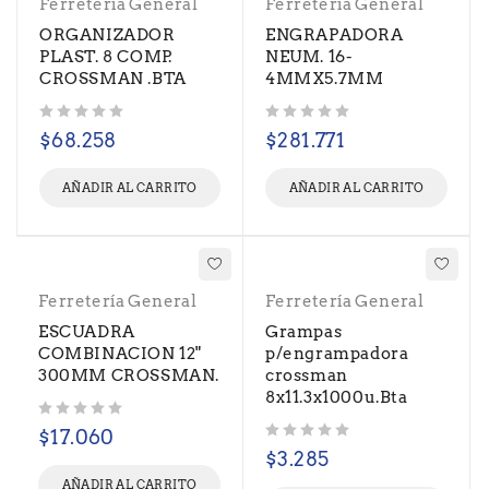
Ferretería General
Ferretería General
ORGANIZADOR
ENGRAPADORA
PLAST. 8 COMP.
NEUM. 16-
CROSSMAN .BTA
4MMX5.7MM
Valorado con
de 5
Valorado con
de 5
$
68.258
$
281.771
AÑADIR AL CARRITO
AÑADIR AL CARRITO
Ferretería General
Ferretería General
ESCUADRA
Grampas
COMBINACION 12"
p/engrampadora
300MM CROSSMAN.
crossman
8x11.3x1000u.Bta
Valorado con
de 5
$
17.060
Valorado con
de 5
$
3.285
AÑADIR AL CARRITO