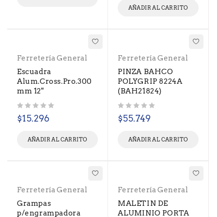
AÑADIR AL CARRITO
Ferretería General
Ferretería General
Escuadra
PINZA BAHCO
Alum.Cross.Pro.300
POLYGRIP 8224A
mm 12"
(BAH21824)
Valorado con
de 5
Valorado con
de 5
$
15.296
$
55.749
AÑADIR AL CARRITO
AÑADIR AL CARRITO
Ferretería General
Ferretería General
Grampas
MALETIN DE
p/engrampadora
ALUMINIO PORTA