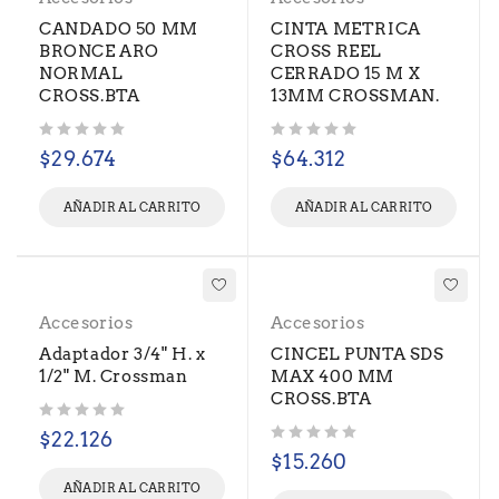
CANDADO 50 MM
CINTA METRICA
BRONCE ARO
CROSS REEL
NORMAL
CERRADO 15 M X
CROSS.BTA
13MM CROSSMAN.
Valorado con
de 5
Valorado con
de 5
$
29.674
$
64.312
AÑADIR AL CARRITO
AÑADIR AL CARRITO
Accesorios
Accesorios
Adaptador 3/4" H. x
CINCEL PUNTA SDS
1/2" M. Crossman
MAX 400 MM
CROSS.BTA
Valorado con
de 5
$
22.126
Valorado con
de 5
$
15.260
AÑADIR AL CARRITO