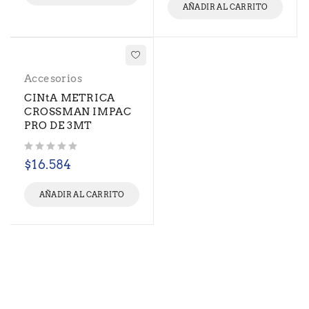
AÑADIR AL CARRITO
Accesorios
CINtA METRICA
CROSSMAN IMPAC
PRO DE 3MT
Valorado con
de 5
$
16.584
AÑADIR AL CARRITO