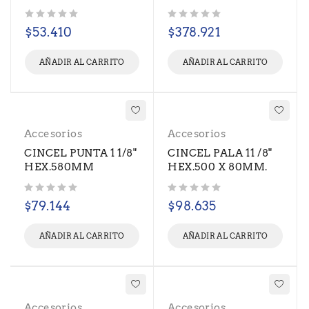
Valorado con
de 5
Valorado con
de 5
$
53.410
$
378.921
AÑADIR AL CARRITO
AÑADIR AL CARRITO
Accesorios
Accesorios
CINCEL PUNTA 1 1/8"
CINCEL PALA 11 /8"
HEX.580MM
HEX.500 X 80MM.
Valorado con
de 5
Valorado con
de 5
$
79.144
$
98.635
AÑADIR AL CARRITO
AÑADIR AL CARRITO
Accesorios
Accesorios