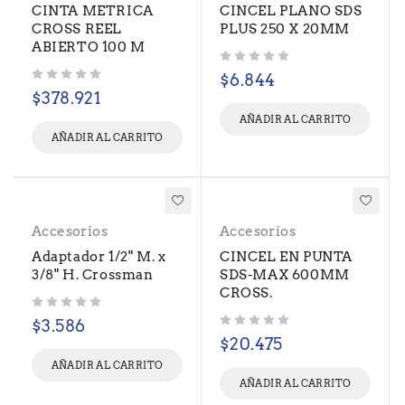
CINTA METRICA
CINCEL PLANO SDS
CROSS REEL
PLUS 250 X 20MM
ABIERTO 100 M
Valorado con
de 5
$
6.844
Valorado con
de 5
$
378.921
AÑADIR AL CARRITO
AÑADIR AL CARRITO
Accesorios
Accesorios
Adaptador 1/2" M. x
CINCEL EN PUNTA
3/8" H. Crossman
SDS-MAX 600MM
CROSS.
Valorado con
de 5
$
3.586
Valorado con
de 5
$
20.475
AÑADIR AL CARRITO
AÑADIR AL CARRITO