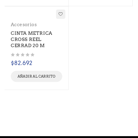
Accesorios
CINTA METRICA
CROSS REEL
CERRAD 20 M
Valorado con
de 5
$
82.692
AÑADIR AL CARRITO