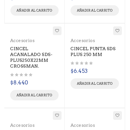
AÑADIR AL CARRITO
AÑADIR AL CARRITO
Accesorios
Accesorios
CINCEL
CINCEL PUNTA SDS
ACANALADO SDS-
PLUS 250 MM
PLUS250X22MM
CROSSMAN.
Valorado con
de 5
$
6.453
Valorado con
de 5
$
8.440
AÑADIR AL CARRITO
AÑADIR AL CARRITO
Accesorios
Accesorios