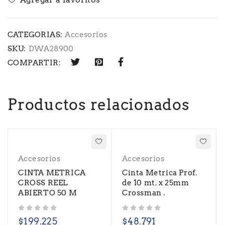
CATEGORIAS:
Accesorios
SKU:
DWA28900
COMPARTIR:
Productos relacionados
Accesorios
Accesorios
CINTA METRICA
Cinta Metrica Prof.
CROSS REEL
de 10 mt. x 25mm
ABIERTO 50 M
Crossman .
Valorado con
de 5
Valorado con
de 5
$
199.225
$
48.791