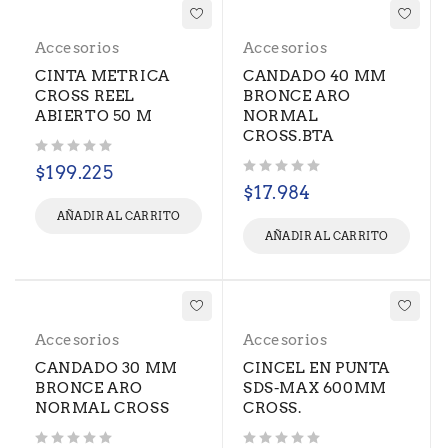
Accesorios
Accesorios
CINTA METRICA
CANDADO 40 MM
CROSS REEL
BRONCE ARO
ABIERTO 50 M
NORMAL
CROSS.BTA
Valorado con
de 5
$
199.225
Valorado con
de 5
$
17.984
AÑADIR AL CARRITO
AÑADIR AL CARRITO
Accesorios
Accesorios
CANDADO 30 MM
CINCEL EN PUNTA
BRONCE ARO
SDS-MAX 600MM
NORMAL CROSS
CROSS.