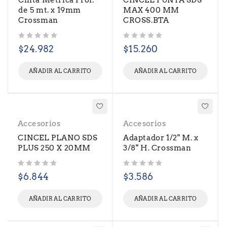
Cinta Metrica Prof.
CINCEL PUNTA SDS
de 5 mt. x 19mm
MAX 400 MM
Crossman
CROSS.BTA
Valorado con
de 5
Valorado con
de 5
$
24.982
$
15.260
AÑADIR AL CARRITO
AÑADIR AL CARRITO
Accesorios
Accesorios
CINCEL PLANO SDS
Adaptador 1/2" M. x
PLUS 250 X 20MM
3/8" H. Crossman
Valorado con
de 5
Valorado con
de 5
$
6.844
$
3.586
AÑADIR AL CARRITO
AÑADIR AL CARRITO