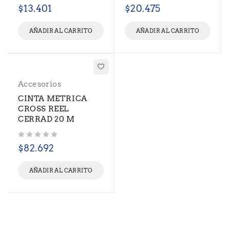
Valorado con
de 5
Valorado con
de 5
$
13.401
$
20.475
AÑADIR AL CARRITO
AÑADIR AL CARRITO
Accesorios
CINTA METRICA
CROSS REEL
CERRAD 20 M
Valorado con
de 5
$
82.692
AÑADIR AL CARRITO