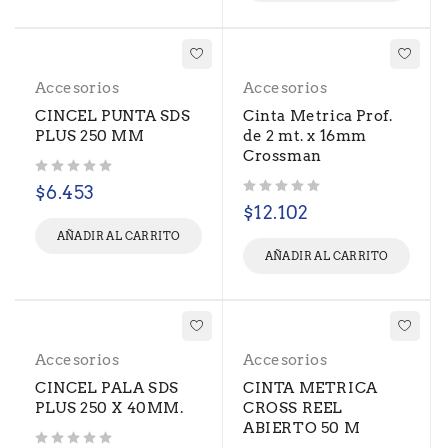
Accesorios
Accesorios
CINCEL PUNTA SDS
Cinta Metrica Prof.
PLUS 250 MM
de 2 mt. x 16mm
Crossman
Valorado con
de 5
$
6.453
Valorado con
de 5
$
12.102
AÑADIR AL CARRITO
AÑADIR AL CARRITO
Accesorios
Accesorios
CINCEL PALA SDS
CINTA METRICA
PLUS 250 X 40MM.
CROSS REEL
ABIERTO 50 M