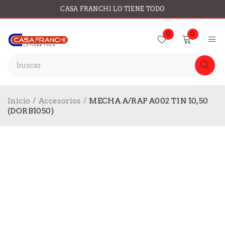
CASA FRANCHI LO TIENE TODO
0
0
Inicio
/
Accesorios
/
MECHA A/RAP A002 TIN 10,50
(DORB1050)