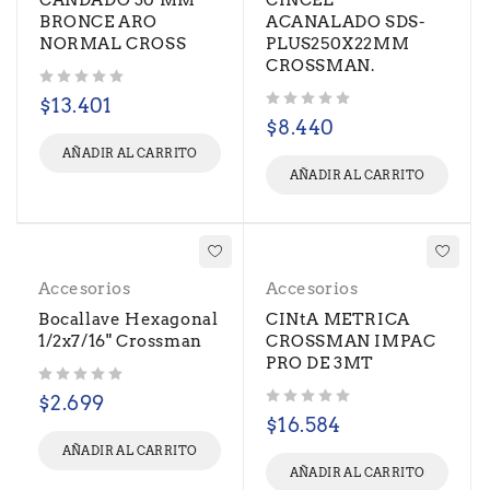
CANDADO 30 MM
CINCEL
BRONCE ARO
ACANALADO SDS-
NORMAL CROSS
PLUS250X22MM
CROSSMAN.
Valorado con
de 5
$
13.401
Valorado con
de 5
$
8.440
AÑADIR AL CARRITO
AÑADIR AL CARRITO
Accesorios
Accesorios
Bocallave Hexagonal
CINtA METRICA
1/2x7/16" Crossman
CROSSMAN IMPAC
PRO DE 3MT
Valorado con
de 5
$
2.699
Valorado con
de 5
$
16.584
AÑADIR AL CARRITO
AÑADIR AL CARRITO