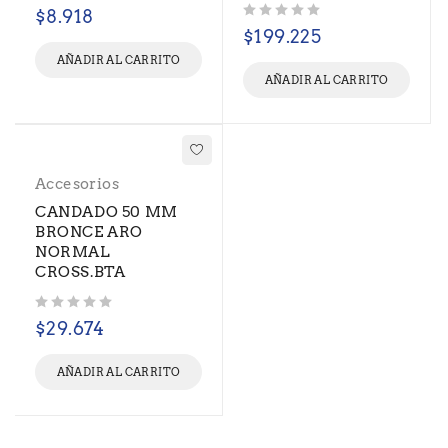
Valorado con
de 5
$
8.918
Valorado con
de 5
$
199.225
AÑADIR AL CARRITO
AÑADIR AL CARRITO
Accesorios
CANDADO 50 MM
BRONCE ARO
NORMAL
CROSS.BTA
Valorado con
de 5
$
29.674
AÑADIR AL CARRITO