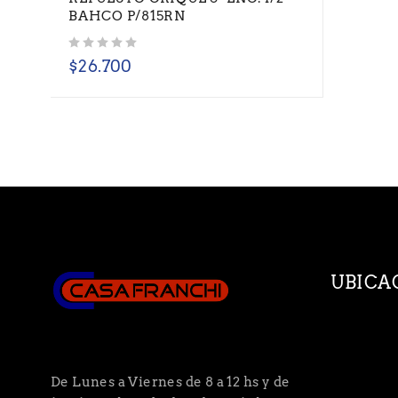
BAHCO P/815RN
Valorado con
de 5
$
26.700
UBICA
De Lunes a Viernes de 8 a 12 hs y de