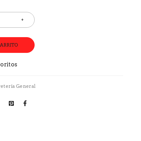
CARRITO
retería General