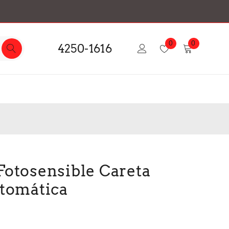
0
0
4250-1616
Fotosensible Careta
utomática