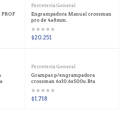
Ferretería General
 PROF
Engrampadora Manual crossman
pro de 4a8mm.
Valorado con
de 5
$
20.251
Ferretería General
a
Grampas p/engrampadora
ta
crossman 6x10.6x500u.Bta
Valorado con
de 5
$
1.718