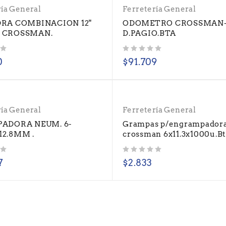
ría General
Ferretería General
RA COMBINACION 12"
ODOMETRO CROSSMAN-
 CROSSMAN.
D.PAGIO.BTA
Valorado con
de 5
0
$
91.709
ría General
Ferretería General
ADORA NEUM. 6-
Grampas p/engrampador
2.8MM .
crossman 6x11.3x1000u.B
Valorado con
de 5
7
$
2.833