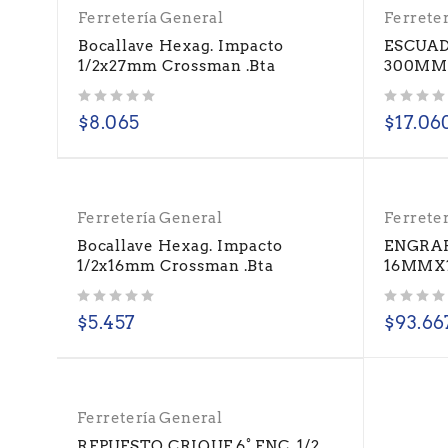
Ferretería General
Ferrete
Bocallave Hexag. Impacto
ESCUAD
1/2x27mm Crossman .Bta
300MM
Valorado con
de 5
Valorado con
de 5
$
8.065
$
17.06
Ferretería General
Ferrete
Bocallave Hexag. Impacto
ENGRAP
1/2x16mm Crossman .Bta
16MMX1
Valorado con
de 5
Valorado con
de 5
$
5.457
$
93.66
Ferretería General
REPUESTO CRIQUE 6° ENC. 1/2