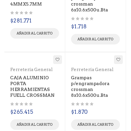
4MMX5.7MM
crossman
6x10.6x500u.Bta
Valorado con
de 5
$
281.771
Valorado con
de 5
$
1.718
AÑADIR AL CARRITO
AÑADIR AL CARRITO
Ferretería General
Ferretería General
CAJA ALUMINIO
Grampas
PORTA
p/engrampadora
HERRAMIENTAS
crossman
FUELL CROSSMAN
8x10.6x500u.Bta
Valorado con
de 5
Valorado con
de 5
$
265.415
$
1.870
AÑADIR AL CARRITO
AÑADIR AL CARRITO