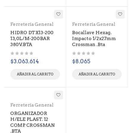
Ferretería General
Ferretería General
HIDRO DTX13-200
Bocallave Hexag.
13,0L/M-200BAR
Impacto 1/2x27mm
380V.BTA
Crossman .Bta
Valorado con
de 5
Valorado con
de 5
$
3.063.614
$
8.065
AÑADIR AL CARRITO
AÑADIR AL CARRITO
Ferretería General
ORGANIZADOR
H/ELE PLAST. 12
COMP. CROSSMAN
.BTA