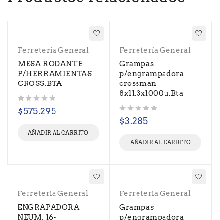
Ferretería General
Ferretería General
MESA RODANTE
Grampas
P/HERRAMIENTAS
p/engrampadora
CROSS.BTA
crossman
8x11.3x1000u.Bta
Valorado con
de 5
$
575.295
Valorado con
de 5
$
3.285
AÑADIR AL CARRITO
AÑADIR AL CARRITO
Ferretería General
Ferretería General
ENGRAPADORA
Grampas
NEUM. 16-
p/engrampadora