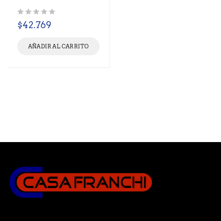
Valorado con
de 5
$
42.769
AÑADIR AL CARRITO