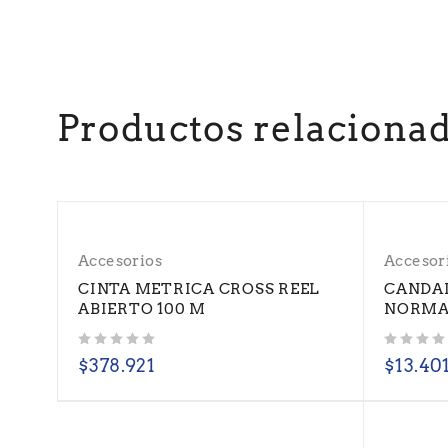
Productos relaciona
Accesorios
Accesor
CINTA METRICA CROSS REEL
CANDA
ABIERTO 100 M
NORMA
Valorado con
de 5
Valorado con
de 5
$
378.921
$
13.40