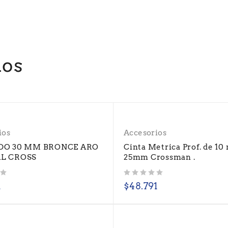
dos
ios
Accesorios
DO 30 MM BRONCE ARO
Cinta Metrica Prof. de 10 
L CROSS
25mm Crossman .
Valorado con
de 5
1
$
48.791