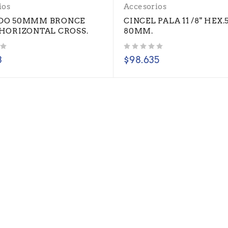
ios
Accesorios
DO 50MMM BRONCE
CINCEL PALA 11 /8" HEX.
HORIZONTAL CROSS.
80MM.
Valorado con
de 5
3
$
98.635