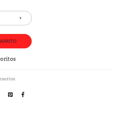
CARRITO
esorios