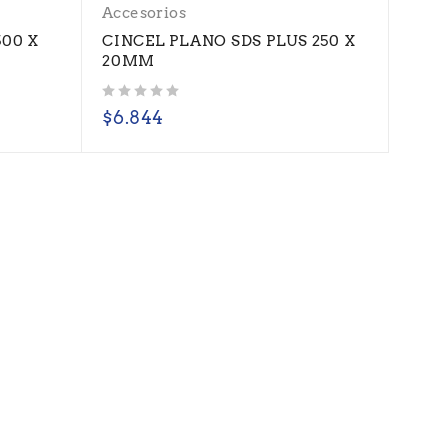
Accesorios
500 X
CINCEL PLANO SDS PLUS 250 X
20MM
Valorado con
de 5
$
6.844