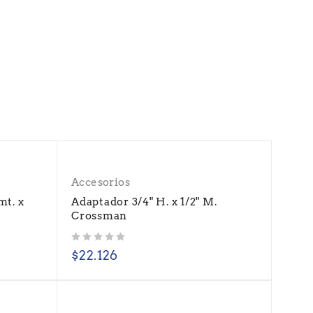
Accesorios
mt. x
Adaptador 3/4" H. x 1/2" M.
Crossman
Valorado con
de 5
$
22.126