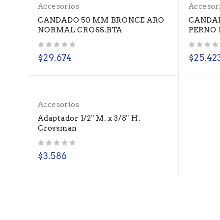
Accesorios
Accesor
CANDADO 50 MM BRONCE ARO
CANDA
NORMAL CROSS.BTA
PERNO 
Valorado con
de 5
Valorado con
de 5
$
29.674
$
25.42
Accesorios
Adaptador 1/2" M. x 3/8" H.
Crossman
Valorado con
de 5
$
3.586