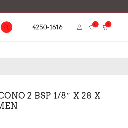
0
0
4250-1616
NO 2 BSP 1/8″ X 28 X
MEN