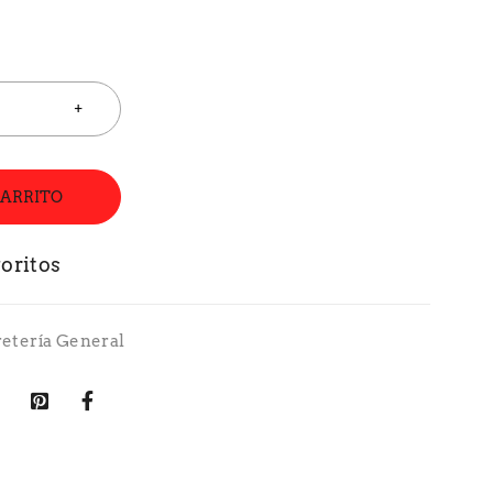
CARRITO
retería General