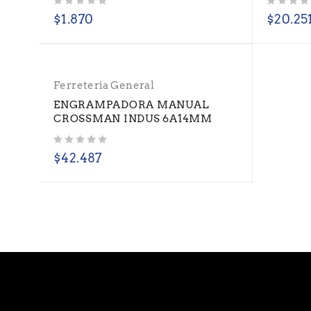
Valorado con
de 5
Valorado con
de 5
$
1.870
$
20.25
Ferretería General
ENGRAMPADORA MANUAL
CROSSMAN INDUS 6A14MM
Valorado con
de 5
$
42.487