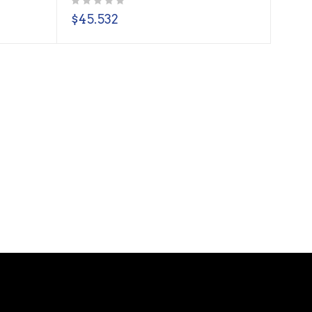
Valorado con
de 5
$
45.532