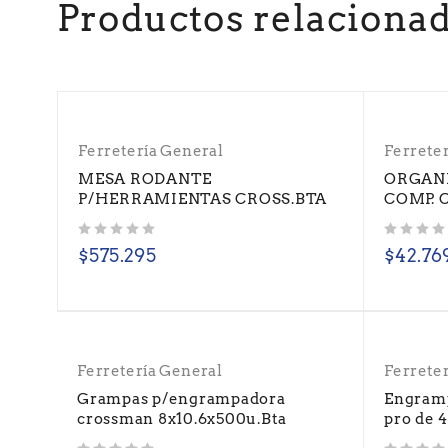
Productos relaciona
Ferretería General
Ferrete
MESA RODANTE
ORGANI
P/HERRAMIENTAS CROSS.BTA
COMP. 
Valorado con
de 5
Valorado con
de 5
$
575.295
$
42.76
Ferretería General
Ferrete
Grampas p/engrampadora
Engram
crossman 8x10.6x500u.Bta
pro de 