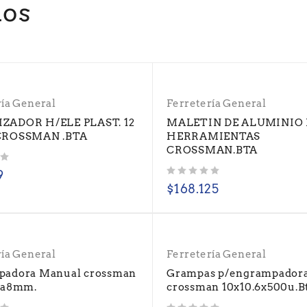
dos
ría General
Ferretería General
ZADOR H/ELE PLAST. 12
MALETIN DE ALUMINIO
CROSSMAN .BTA
HERRAMIENTAS
CROSSMAN.BTA
9
Valorado con
de 5
$
168.125
ría General
Ferretería General
padora Manual crossman
Grampas p/engrampador
4a8mm.
crossman 10x10.6x500u.B