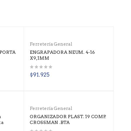
Ferretería General
 PORTA
ENGRAPADORA NEUM. 4-16
X9,1MM
Valorado con
de 5
$
91.925
Ferretería General
a
ORGANIZADOR PLAST. 19 COMP.
ta
CROSSMAN .BTA