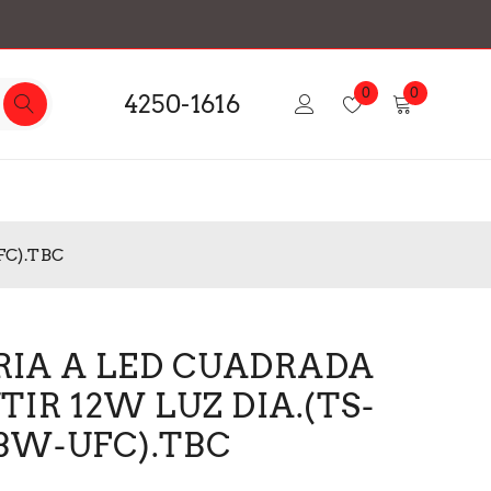
0
0
4250-1616
FC).TBC
IA A LED CUADRADA
IR 12W LUZ DIA.(TS-
BW-UFC).TBC