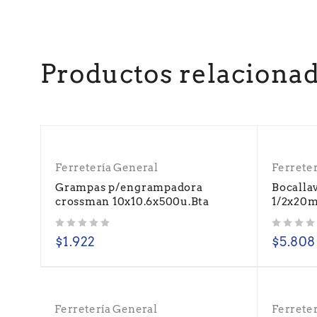
Productos relaciona
Ferretería General
Ferrete
Grampas p/engrampadora
Bocalla
crossman 10x10.6x500u.Bta
1/2x20m
Valorado con
de 5
Valorado con
de 5
$
1.922
$
5.808
Ferretería General
Ferrete