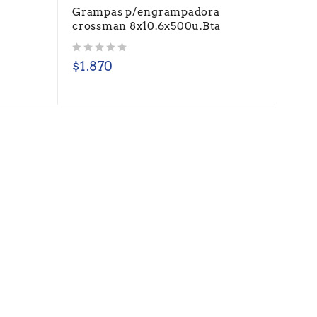
o
Grampas p/engrampadora
crossman 8x10.6x500u.Bta
Valorado con
de 5
$
1.870