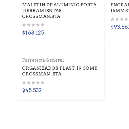
MALETIN DE ALUMINIO PORTA
ENGRAP
HERRAMIENTAS
16MMX1
CROSSMAN.BTA
Valorado con
de 5
$
93.66
Valorado con
de 5
$
168.125
Ferretería General
ORGANIZADOR PLAST. 19 COMP.
CROSSMAN .BTA
Valorado con
de 5
$
45.532