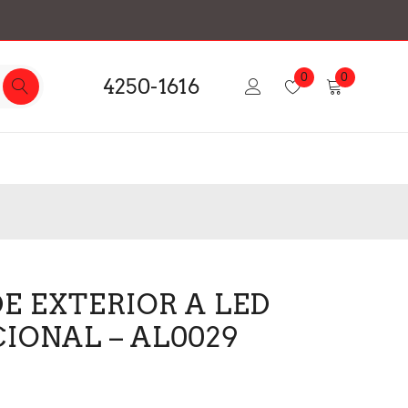
0
0
4250-1616
DE EXTERIOR A LED
CIONAL – AL0029