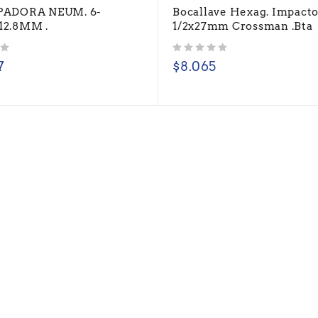
ADORA NEUM. 6-
Bocallave Hexag. Impact
2.8MM .
1/2x27mm Crossman .Bta
Valorado con
de 5
7
$
8.065