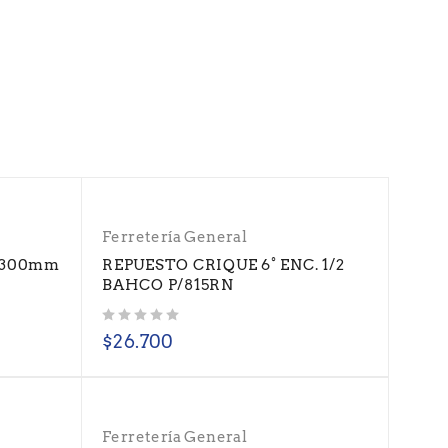
Ferretería General
o.300mm
REPUESTO CRIQUE 6° ENC. 1/2
BAHCO P/815RN
Valorado con
de 5
$
26.700
Ferretería General