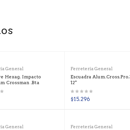
dos
ría General
Ferretería General
ve Hexag. Impacto
Escuadra Alum.Cross.Pr
m Crossman .Bta
12"
Valorado con
de 5
$
15.296
ría General
Ferretería General