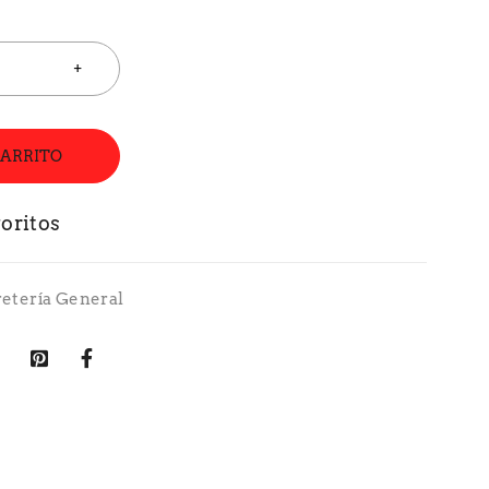
CARRITO
retería General