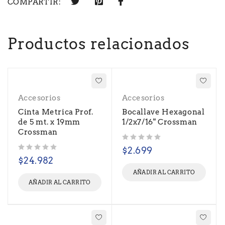
COMPARTIR:
Productos relacionados
Accesorios
Accesorios
Cinta Metrica Prof.
Bocallave Hexagonal
de 5 mt. x 19mm
1/2x7/16" Crossman
Crossman
Valorado con
de 5
$
2.699
Valorado con
de 5
$
24.982
AÑADIR AL CARRITO
AÑADIR AL CARRITO