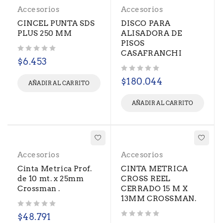
Accesorios
Accesorios
CINCEL PUNTA SDS
DISCO PARA
PLUS 250 MM
ALISADORA DE
PISOS
CASAFRANCHI
Valorado con
de 5
$
6.453
Valorado con
de 5
$
180.044
AÑADIR AL CARRITO
AÑADIR AL CARRITO
Accesorios
Accesorios
Cinta Metrica Prof.
CINTA METRICA
de 10 mt. x 25mm
CROSS REEL
Crossman .
CERRADO 15 M X
13MM CROSSMAN.
Valorado con
de 5
$
48.791
Valorado con
de 5