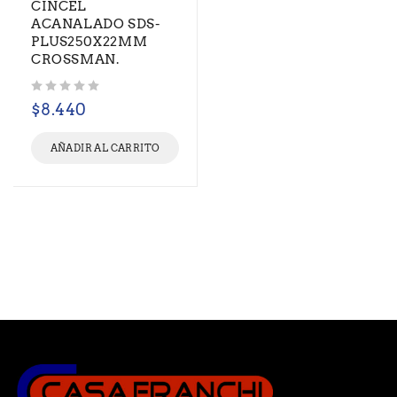
CINCEL
ACANALADO SDS-
PLUS250X22MM
CROSSMAN.
Valorado con
de 5
$
8.440
AÑADIR AL CARRITO