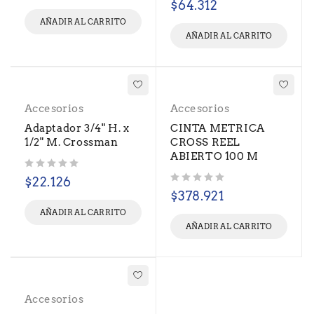
$
64.312
AÑADIR AL CARRITO
AÑADIR AL CARRITO
Accesorios
Accesorios
Adaptador 3/4" H. x
CINTA METRICA
1/2" M. Crossman
CROSS REEL
ABIERTO 100 M
Valorado con
de 5
$
22.126
Valorado con
de 5
$
378.921
AÑADIR AL CARRITO
AÑADIR AL CARRITO
Accesorios