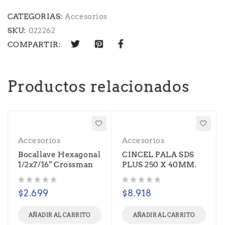
CATEGORIAS:
Accesorios
SKU:
022262
COMPARTIR:
Productos relacionados
Accesorios
Accesorios
Bocallave Hexagonal
CINCEL PALA SDS
1/2x7/16" Crossman
PLUS 250 X 40MM.
Valorado con
de 5
Valorado con
de 5
$
2.699
$
8.918
AÑADIR AL CARRITO
AÑADIR AL CARRITO