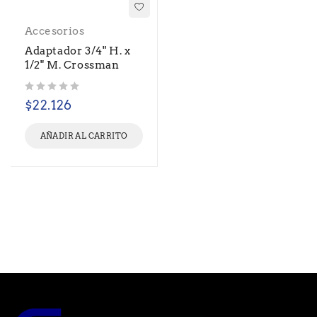
Accesorios
Adaptador 3/4" H. x
1/2" M. Crossman
Valorado con
de 5
$
22.126
AÑADIR AL CARRITO