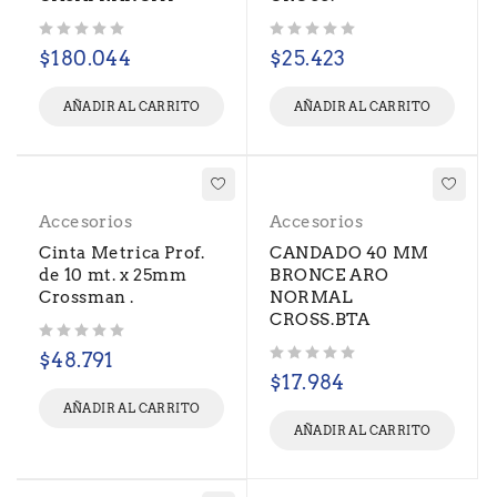
Valorado con
de 5
Valorado con
de 5
$
180.044
$
25.423
AÑADIR AL CARRITO
AÑADIR AL CARRITO
Accesorios
Accesorios
Cinta Metrica Prof.
CANDADO 40 MM
de 10 mt. x 25mm
BRONCE ARO
Crossman .
NORMAL
CROSS.BTA
Valorado con
de 5
$
48.791
Valorado con
de 5
$
17.984
AÑADIR AL CARRITO
AÑADIR AL CARRITO