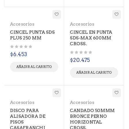
Accesorios
Accesorios
CINCEL PUNTA SDS
CINCEL EN PUNTA
PLUS 250 MM
SDS-MAX 600MM
CROSS.
Valorado con
de 5
$
6.453
Valorado con
de 5
$
20.475
AÑADIR AL CARRITO
AÑADIR AL CARRITO
Accesorios
Accesorios
DISCO PARA
CANDADO 50MMM
ALISADORA DE
BRONCE PERNO
PISOS
HORIZONTAL
CASAFRANCHI
CROSS.