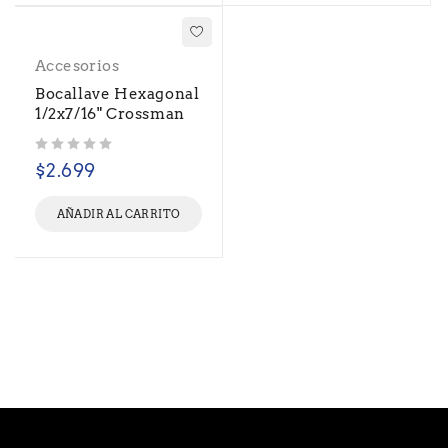
Accesorios
Bocallave Hexagonal
1/2x7/16" Crossman
Valorado con
de 5
$
2.699
AÑADIR AL CARRITO