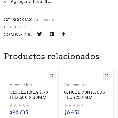
CATEGORIAS:
Accesorios
SKU:
03031
COMPARTIR:
Productos relacionados
Accesorios
Accesorios
CINCEL PALA 11 /8"
CINCEL PUNTA SDS
HEX.500 X 80MM.
PLUS 250 MM
Valorado con
de 5
Valorado con
de 5
$
98.635
$
6.453