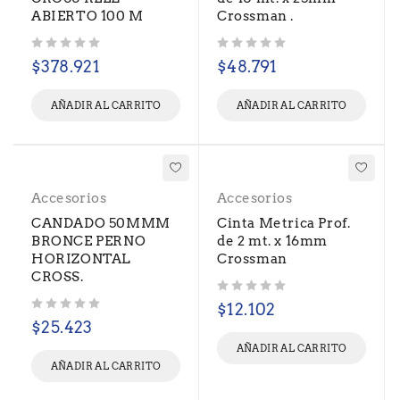
ABIERTO 100 M
Crossman .
Valorado con
de 5
Valorado con
de 5
$
378.921
$
48.791
AÑADIR AL CARRITO
AÑADIR AL CARRITO
Accesorios
Accesorios
CANDADO 50MMM
Cinta Metrica Prof.
BRONCE PERNO
de 2 mt. x 16mm
HORIZONTAL
Crossman
CROSS.
Valorado con
de 5
$
12.102
Valorado con
de 5
$
25.423
AÑADIR AL CARRITO
AÑADIR AL CARRITO