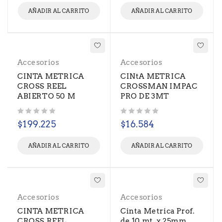
AÑADIR AL CARRITO
AÑADIR AL CARRITO
Accesorios
Accesorios
CINTA METRICA
CINtA METRICA
CROSS REEL
CROSSMAN IMPAC
ABIERTO 50 M
PRO DE 3MT
Valorado con
de 5
Valorado con
de 5
$
199.225
$
16.584
AÑADIR AL CARRITO
AÑADIR AL CARRITO
Accesorios
Accesorios
CINTA METRICA
Cinta Metrica Prof.
CROSS REEL
de 10 mt. x 25mm