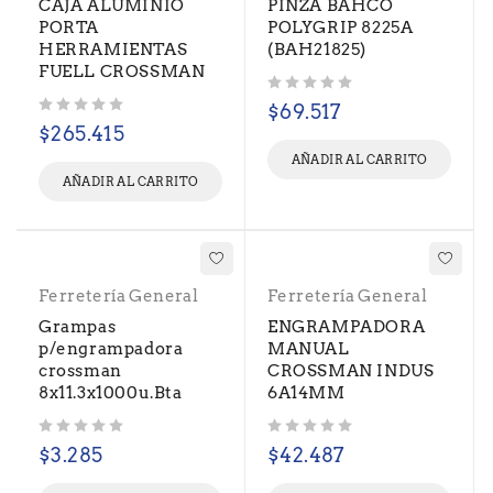
CAJA ALUMINIO
PINZA BAHCO
PORTA
POLYGRIP 8225A
HERRAMIENTAS
(BAH21825)
FUELL CROSSMAN
Valorado con
de 5
$
69.517
Valorado con
de 5
$
265.415
AÑADIR AL CARRITO
AÑADIR AL CARRITO
Ferretería General
Ferretería General
Grampas
ENGRAMPADORA
p/engrampadora
MANUAL
crossman
CROSSMAN INDUS
8x11.3x1000u.Bta
6A14MM
Valorado con
de 5
Valorado con
de 5
$
3.285
$
42.487