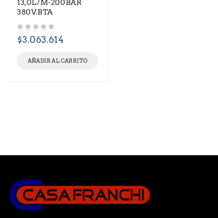
13,0L/M-200BAR
380V.BTA
Valorado con
de 5
$
3.063.614
AÑADIR AL CARRITO