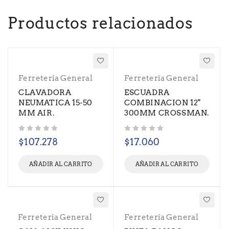
Productos relacionados
Ferretería General
Ferretería General
CLAVADORA
ESCUADRA
NEUMATICA 15-50
COMBINACION 12"
MM AIR.
300MM CROSSMAN.
Valorado con
de 5
Valorado con
de 5
$
107.278
$
17.060
AÑADIR AL CARRITO
AÑADIR AL CARRITO
Ferretería General
Ferretería General