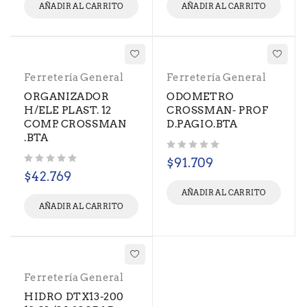
AÑADIR AL CARRITO
AÑADIR AL CARRITO
Ferretería General
Ferretería General
ORGANIZADOR
ODOMETRO
H/ELE PLAST. 12
CROSSMAN- PROF
COMP. CROSSMAN
D.PAGIO.BTA
.BTA
Valorado con
de 5
$
91.709
Valorado con
de 5
$
42.769
AÑADIR AL CARRITO
AÑADIR AL CARRITO
Ferretería General
HIDRO DTX13-200