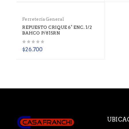
Ferretería General
REPUESTO CRIQUE 6° ENC. 1/2
BAHCO P/815RN
Valorado con
de 5
$
26.700
UBICA