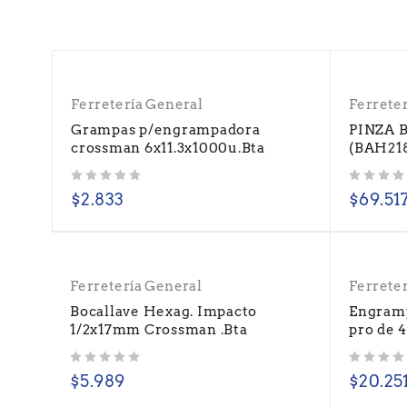
Ferretería General
Ferrete
Grampas p/engrampadora
PINZA 
crossman 6x11.3x1000u.Bta
(BAH21
Valorado con
de 5
Valorado con
de 5
$
2.833
$
69.51
Ferretería General
Ferrete
Bocallave Hexag. Impacto
Engram
1/2x17mm Crossman .Bta
pro de 
Valorado con
de 5
Valorado con
de 5
$
5.989
$
20.25