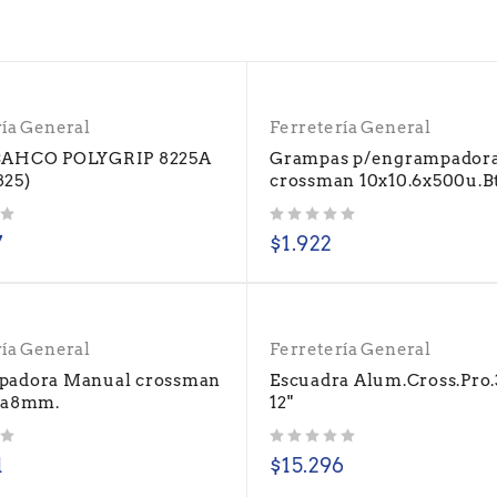
ría General
Ferretería General
BAHCO POLYGRIP 8225A
Grampas p/engrampador
825)
crossman 10x10.6x500u.B
Valorado con
de 5
7
$
1.922
ría General
Ferretería General
padora Manual crossman
Escuadra Alum.Cross.Pr
4a8mm.
12"
Valorado con
de 5
1
$
15.296