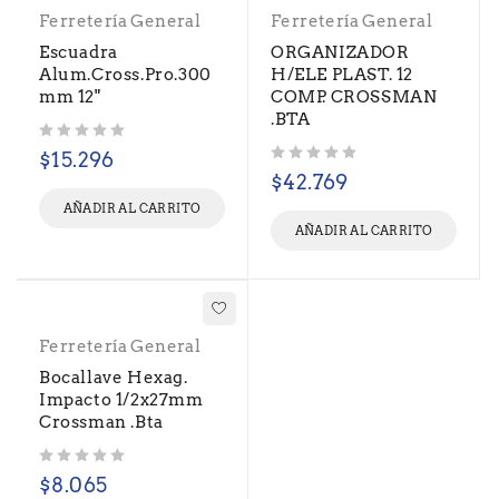
Ferretería General
Ferretería General
Escuadra
ORGANIZADOR
Alum.Cross.Pro.300
H/ELE PLAST. 12
mm 12"
COMP. CROSSMAN
.BTA
Valorado con
de 5
$
15.296
Valorado con
de 5
$
42.769
AÑADIR AL CARRITO
AÑADIR AL CARRITO
Ferretería General
Bocallave Hexag.
Impacto 1/2x27mm
Crossman .Bta
Valorado con
de 5
$
8.065