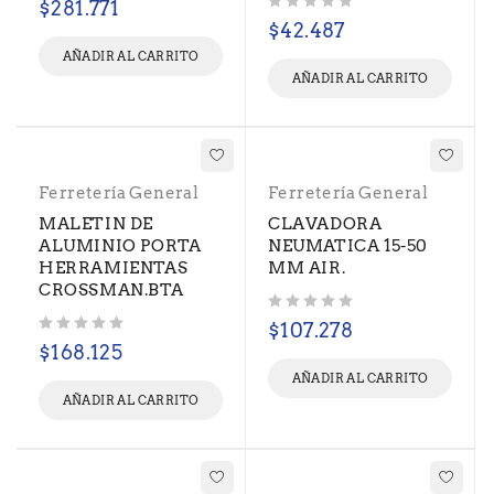
$
281.771
Valorado con
de 5
$
42.487
AÑADIR AL CARRITO
AÑADIR AL CARRITO
Ferretería General
Ferretería General
MALETIN DE
CLAVADORA
ALUMINIO PORTA
NEUMATICA 15-50
HERRAMIENTAS
MM AIR.
CROSSMAN.BTA
Valorado con
de 5
$
107.278
Valorado con
de 5
$
168.125
AÑADIR AL CARRITO
AÑADIR AL CARRITO