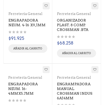
Ferretería General
Ferretería General
ENGRAPADORA
ORGANIZADOR
NEUM. 4-16 X9,1MM
PLAST. 8 COMP.
CROSSMAN .BTA
Valorado con
de 5
$
91.925
Valorado con
de 5
$
68.258
AÑADIR AL CARRITO
AÑADIR AL CARRITO
Ferretería General
Ferretería General
ENGRAPADORA
ENGRAMPADORA
NEUM. 16-
MANUAL
4MMX5.7MM
CROSSMAN INDUS
6A14MM
Valorado con
de 5