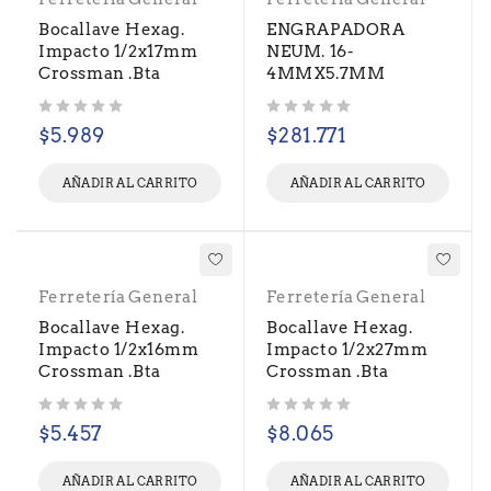
Bocallave Hexag.
ENGRAPADORA
Impacto 1/2x17mm
NEUM. 16-
Crossman .Bta
4MMX5.7MM
Valorado con
de 5
Valorado con
de 5
$
5.989
$
281.771
AÑADIR AL CARRITO
AÑADIR AL CARRITO
Ferretería General
Ferretería General
Bocallave Hexag.
Bocallave Hexag.
Impacto 1/2x16mm
Impacto 1/2x27mm
Crossman .Bta
Crossman .Bta
Valorado con
de 5
Valorado con
de 5
$
5.457
$
8.065
AÑADIR AL CARRITO
AÑADIR AL CARRITO