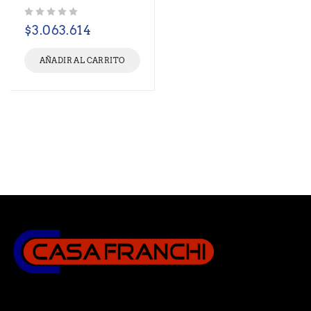
Valorado con
de 5
$
3.063.614
AÑADIR AL CARRITO