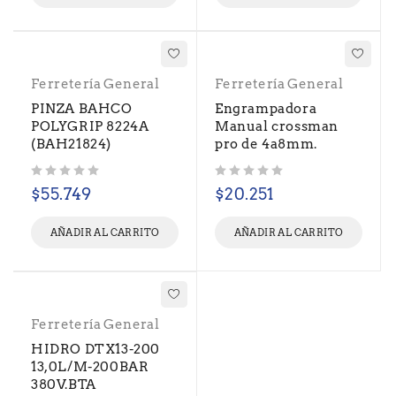
Ferretería General
Ferretería General
PINZA BAHCO
Engrampadora
POLYGRIP 8224A
Manual crossman
(BAH21824)
pro de 4a8mm.
Valorado con
de 5
Valorado con
de 5
$
55.749
$
20.251
AÑADIR AL CARRITO
AÑADIR AL CARRITO
Ferretería General
HIDRO DTX13-200
13,0L/M-200BAR
380V.BTA