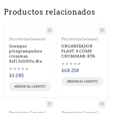
Productos relacionados
Ferretería General
Ferretería General
Grampas
ORGANIZADOR
p/engrampadora
PLAST. 8 COMP.
crossman
CROSSMAN .BTA
8x11.3x1000u.Bta
Valorado con
de 5
$
68.258
Valorado con
de 5
$
3.285
AÑADIR AL CARRITO
AÑADIR AL CARRITO
Ferretería General
Ferretería General