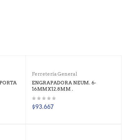
Ferretería General
 PORTA
ENGRAPADORA NEUM. 6-
16MMX12.8MM .
Valorado con
de 5
$
93.667