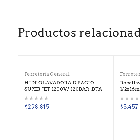
Productos relaciona
Ferretería General
Ferrete
HIDROLAVADORA D.PAGIO
Bocalla
SUPER JET 1200W 120BAR .BTA
1/2x16m
Valorado con
de 5
Valorado con
de 5
$
298.815
$
5.457