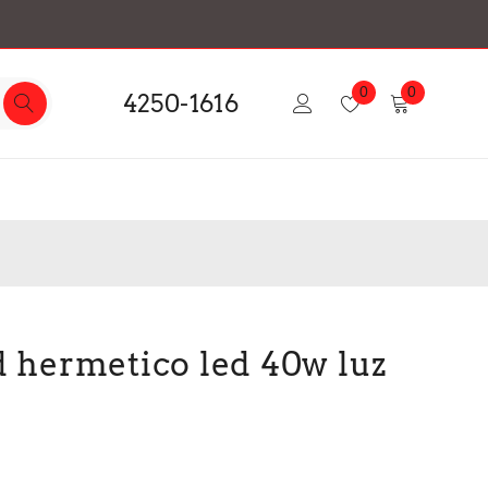
0
0
4250-1616
d hermetico led 40w luz