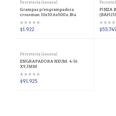
Ferretería General
Ferrete
Grampas p/engrampadora
PINZA 
crossman 10x10.6x500u.Bta
(BAH21
Valorado con
de 5
Valorado con
de 5
$
1.922
$
55.74
Ferretería General
ENGRAPADORA NEUM. 4-16
X9,1MM
Valorado con
de 5
$
91.925