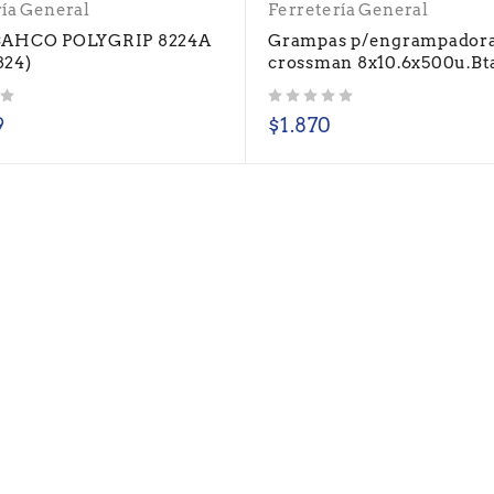
ría General
Ferretería General
BAHCO POLYGRIP 8224A
Grampas p/engrampador
824)
crossman 8x10.6x500u.Bt
Valorado con
de 5
9
$
1.870