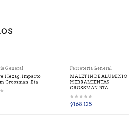
dos
ría General
Ferretería General
ve Hexag. Impacto
MALETIN DE ALUMINIO
m Crossman .Bta
HERRAMIENTAS
CROSSMAN.BTA
Valorado con
de 5
$
168.125