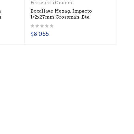
Ferretería General
a
Bocallave Hexag. Impacto
a
1/2x27mm Crossman .Bta
Valorado con
de 5
$
8.065