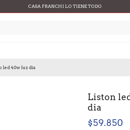
CASA FRANCHI LO TIENE TODO
 led 40w luz dia
Liston le
dia
$
59.850