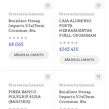
Ferretería General
Ferretería General
Bocallave Hexag.
CAJA ALUMINIO
Impacto 1/2x27mm
PORTA
Crossman .Bta
HERRAMIENTAS
FUELL CROSSMAN
Valorado con
de 5
$
8.065
Valorado con
de 5
$
265.415
AÑADIR AL CARRITO
AÑADIR AL CARRITO
Ferretería General
Ferretería General
PINZA BAHCO
Bocallave Hexag.
POLYGRIP 8225A
Impacto 1/2x17mm
(BAH21825)
Crossman .Bta