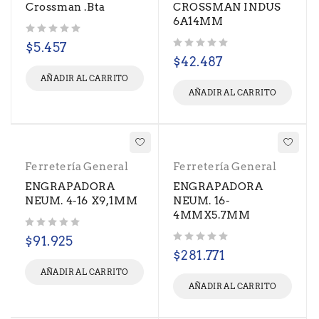
Crossman .Bta
CROSSMAN INDUS
6A14MM
Valorado con
de 5
$
5.457
Valorado con
de 5
$
42.487
AÑADIR AL CARRITO
AÑADIR AL CARRITO
Ferretería General
Ferretería General
ENGRAPADORA
ENGRAPADORA
NEUM. 4-16 X9,1MM
NEUM. 16-
4MMX5.7MM
Valorado con
de 5
$
91.925
Valorado con
de 5
$
281.771
AÑADIR AL CARRITO
AÑADIR AL CARRITO