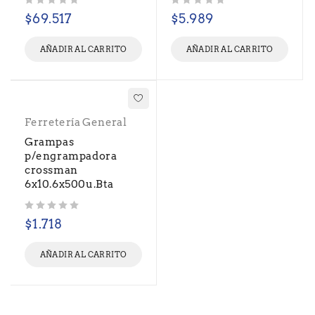
Valorado con
de 5
Valorado con
de 5
$
69.517
$
5.989
AÑADIR AL CARRITO
AÑADIR AL CARRITO
Ferretería General
Grampas
p/engrampadora
crossman
6x10.6x500u.Bta
Valorado con
de 5
$
1.718
AÑADIR AL CARRITO