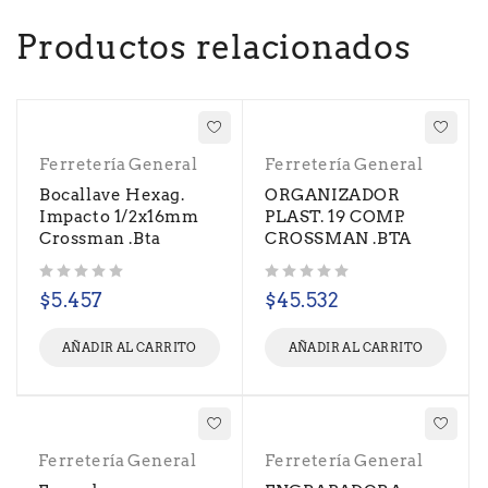
Productos relacionados
Ferretería General
Ferretería General
Bocallave Hexag.
ORGANIZADOR
Impacto 1/2x16mm
PLAST. 19 COMP.
Crossman .Bta
CROSSMAN .BTA
Valorado con
de 5
Valorado con
de 5
$
5.457
$
45.532
AÑADIR AL CARRITO
AÑADIR AL CARRITO
Ferretería General
Ferretería General