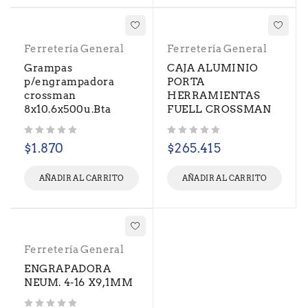
Ferretería General
Ferretería General
Grampas
CAJA ALUMINIO
p/engrampadora
PORTA
crossman
HERRAMIENTAS
8x10.6x500u.Bta
FUELL CROSSMAN
Valorado con
de 5
Valorado con
de 5
$
1.870
$
265.415
AÑADIR AL CARRITO
AÑADIR AL CARRITO
Ferretería General
ENGRAPADORA
NEUM. 4-16 X9,1MM