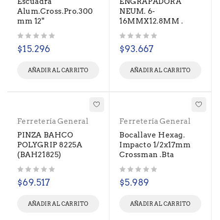
Escuadra
ENGRAPADORA
Alum.Cross.Pro.300
NEUM. 6-
mm 12"
16MMX12.8MM .
Valorado con
de 5
Valorado con
de 5
$
15.296
$
93.667
AÑADIR AL CARRITO
AÑADIR AL CARRITO
Ferretería General
Ferretería General
PINZA BAHCO
Bocallave Hexag.
POLYGRIP 8225A
Impacto 1/2x17mm
(BAH21825)
Crossman .Bta
Valorado con
de 5
Valorado con
de 5
$
69.517
$
5.989
AÑADIR AL CARRITO
AÑADIR AL CARRITO