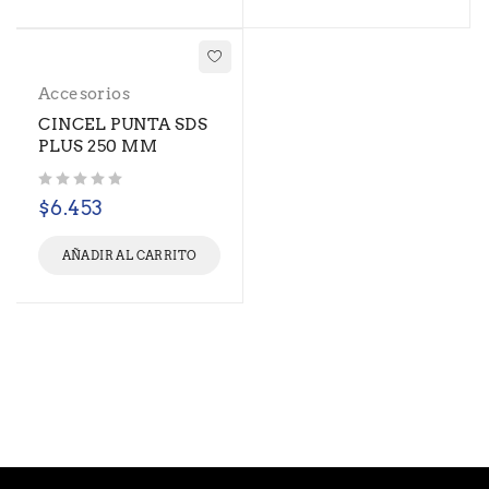
Accesorios
CINCEL PUNTA SDS
PLUS 250 MM
Valorado con
de 5
$
6.453
AÑADIR AL CARRITO