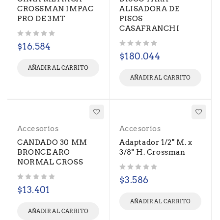
CROSSMAN IMPAC
ALISADORA DE
PRO DE 3MT
PISOS
CASAFRANCHI
Valorado con
de 5
$
16.584
Valorado con
de 5
$
180.044
AÑADIR AL CARRITO
AÑADIR AL CARRITO
Accesorios
Accesorios
CANDADO 30 MM
Adaptador 1/2" M. x
BRONCE ARO
3/8" H. Crossman
NORMAL CROSS
Valorado con
de 5
$
3.586
Valorado con
de 5
$
13.401
AÑADIR AL CARRITO
AÑADIR AL CARRITO