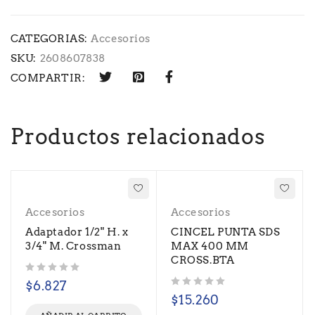
CATEGORIAS:
Accesorios
SKU:
2608607838
COMPARTIR:
Productos relacionados
Accesorios
Accesorios
Adaptador 1/2" H. x
CINCEL PUNTA SDS
3/4" M. Crossman
MAX 400 MM
CROSS.BTA
Valorado con
de 5
$
6.827
Valorado con
de 5
$
15.260