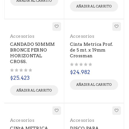
AÑADIR AL CARRITO
AÑADIR AL CARRITO
Accesorios
Accesorios
CANDADO 50MMM
Cinta Metrica Prof.
BRONCE PERNO
de 5 mt. x 19mm
HORIZONTAL
Crossman
CROSS.
Valorado con
de 5
$
24.982
Valorado con
de 5
$
25.423
AÑADIR AL CARRITO
AÑADIR AL CARRITO
Accesorios
Accesorios
CINtA METRICA
DISCO PARA