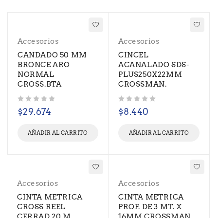
Accesorios
Accesorios
CANDADO 50 MM
CINCEL
BRONCE ARO
ACANALADO SDS-
NORMAL
PLUS250X22MM
CROSS.BTA
CROSSMAN.
Valorado con
de 5
Valorado con
de 5
$
29.674
$
8.440
AÑADIR AL CARRITO
AÑADIR AL CARRITO
Accesorios
Accesorios
CINTA METRICA
CINTA METRICA
CROSS REEL
PROF. DE 3 MT. X
CERRAD 20 M
16MM CROSSMAN