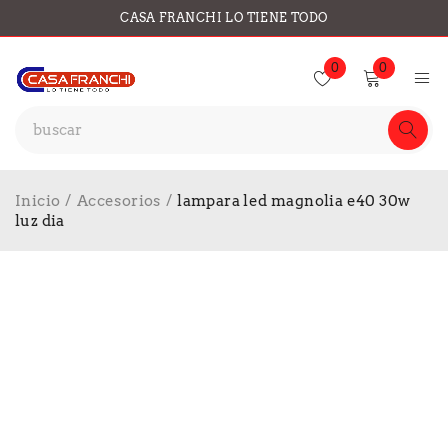
CASA FRANCHI LO TIENE TODO
0
0
Inicio
/
Accesorios
/
lampara led magnolia e40 30w
luz dia