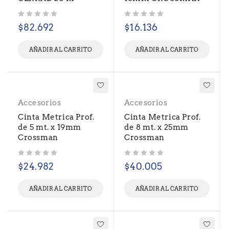
Valorado con
de 5
Valorado con
de 5
$
82.692
$
16.136
AÑADIR AL CARRITO
AÑADIR AL CARRITO
Accesorios
Accesorios
Cinta Metrica Prof.
Cinta Metrica Prof.
de 5 mt. x 19mm
de 8 mt. x 25mm
Crossman
Crossman
Valorado con
de 5
Valorado con
de 5
$
24.982
$
40.005
AÑADIR AL CARRITO
AÑADIR AL CARRITO