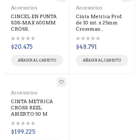
Accesorios
Accesorios
CINCEL EN PUNTA
Cinta Metrica Prof.
SDS-MAX 600MM
de 10 mt. x 25mm
CROSS.
Crossman .
Valorado con
de 5
Valorado con
de 5
$
20.475
$
48.791
AÑADIR AL CARRITO
AÑADIR AL CARRITO
Accesorios
CINTA METRICA
CROSS REEL
ABIERTO 50 M
Valorado con
de 5
$
199.225