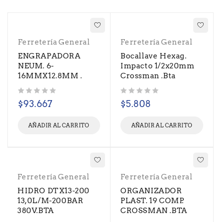
Ferretería General
Ferretería General
ENGRAPADORA
Bocallave Hexag.
NEUM. 6-
Impacto 1/2x20mm
16MMX12.8MM .
Crossman .Bta
Valorado con
de 5
Valorado con
de 5
$
93.667
$
5.808
AÑADIR AL CARRITO
AÑADIR AL CARRITO
Ferretería General
Ferretería General
HIDRO DTX13-200
ORGANIZADOR
13,0L/M-200BAR
PLAST. 19 COMP.
380V.BTA
CROSSMAN .BTA