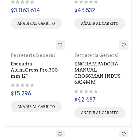
Valorado con
de 5
Valorado con
de 5
$
3.063.614
$
45.532
AÑADIR AL CARRITO
AÑADIR AL CARRITO
Ferretería General
Ferretería General
Escuadra
ENGRAMPADORA
Alum.Cross.Pro.300
MANUAL
mm 12"
CROSSMAN INDUS
6A14MM
Valorado con
de 5
$
15.296
Valorado con
de 5
$
42.487
AÑADIR AL CARRITO
AÑADIR AL CARRITO