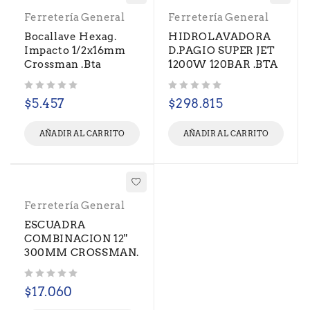
Ferretería General
Ferretería General
Bocallave Hexag.
HIDROLAVADORA
Impacto 1/2x16mm
D.PAGIO SUPER JET
Crossman .Bta
1200W 120BAR .BTA
Valorado con
de 5
Valorado con
de 5
$
5.457
$
298.815
AÑADIR AL CARRITO
AÑADIR AL CARRITO
Ferretería General
ESCUADRA
COMBINACION 12"
300MM CROSSMAN.
Valorado con
de 5
$
17.060