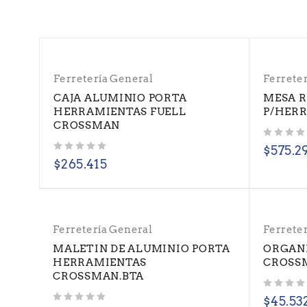
Ferretería General
Ferrete
CAJA ALUMINIO PORTA
MESA 
HERRAMIENTAS FUELL
P/HERR
CROSSMAN
Valorado con
de 5
$
575.2
Valorado con
de 5
$
265.415
Ferretería General
Ferrete
MALETIN DE ALUMINIO PORTA
ORGANI
HERRAMIENTAS
CROSSM
CROSSMAN.BTA
Valorado con
de 5
$
45.53
Valorado con
de 5