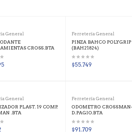
ría General
Ferretería General
RODANTE
PINZA BAHCO POLYGRIP
AMIENTAS CROSS.BTA
(BAH21824)
Valorado con
de 5
95
$
55.749
ría General
Ferretería General
ZADOR PLAST. 19 COMP.
ODOMETRO CROSSMAN-
AN .BTA
D.PAGIO.BTA
Valorado con
de 5
2
$
91.709