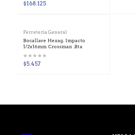
$
168.125
Ferretería General
Bocallave Hexag. Impacto
1/2x16mm Crossman .Bta
Valorado con
de 5
$
5.457