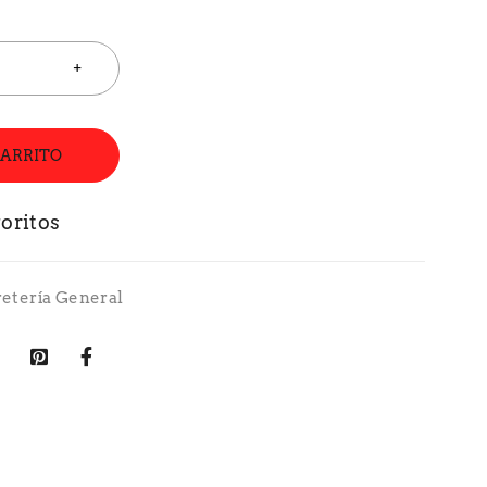
CARRITO
retería General