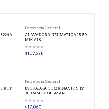
Ferretería General
 8224A
CLAVADORA NEUMATICA 15-50
MM AIR.
Valorado con
de 5
$
107.278
Ferretería General
 PROF
ESCUADRA COMBINACION 12"
300MM CROSSMAN.
Valorado con
de 5
$
17.060