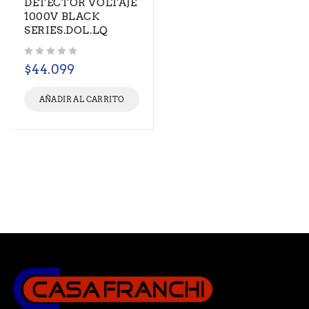
DETECTOR VOLTAJE
1000V BLACK
SERIES.DOL.LQ
Valorado con
de 5
$
44.099
AÑADIR AL CARRITO