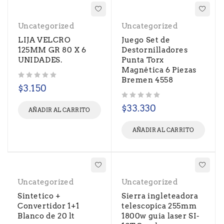
Uncategorized
Uncategorized
LIJA VELCRO
Juego Set de
125MM GR 80 X 6
Destornilladores
UNIDADES.
Punta Torx
Magnética 6 Piezas
Bremen 4558
Valorado con
de 5
$
3.150
Valorado con
de 5
$
33.330
AÑADIR AL CARRITO
AÑADIR AL CARRITO
Uncategorized
Uncategorized
Sintetico +
Sierra ingleteadora
Convertidor 1+1
telescopica 255mm
Blanco de 20 lt
1800w guia laser SI-