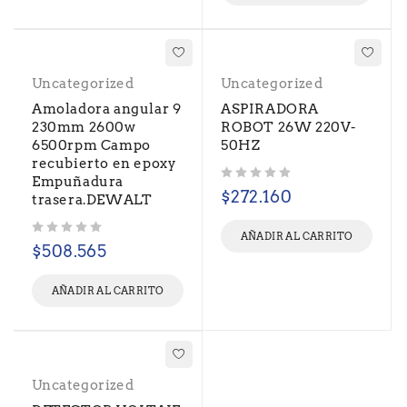
Uncategorized
Uncategorized
Amoladora angular 9
ASPIRADORA
230mm 2600w
ROBOT 26W 220V-
6500rpm Campo
50HZ
recubierto en epoxy
Empuñadura
Valorado con
de 5
$
272.160
trasera.DEWALT
AÑADIR AL CARRITO
Valorado con
de 5
$
508.565
AÑADIR AL CARRITO
Uncategorized