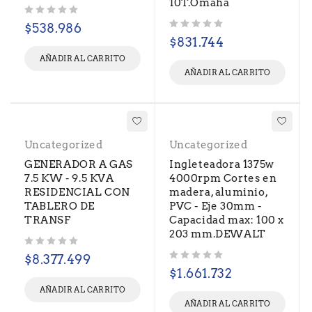
10T.Omaha
Valorado con
de 5
$
538.986
Valorado con
de 5
$
831.744
AÑADIR AL CARRITO
AÑADIR AL CARRITO
Uncategorized
Uncategorized
GENERADOR A GAS
Ingleteadora 1375w
7.5 KW - 9.5 KVA
4000rpm Cortes en
RESIDENCIAL CON
madera, aluminio,
TABLERO DE
PVC - Eje 30mm -
TRANSF
Capacidad max: 100 x
203 mm.DEWALT
Valorado con
de 5
$
8.377.499
Valorado con
de 5
$
1.661.732
AÑADIR AL CARRITO
AÑADIR AL CARRITO