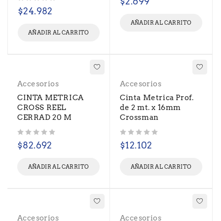
$
2.699
Valorado con
de 5
$
24.982
AÑADIR AL CARRITO
AÑADIR AL CARRITO
Accesorios
Accesorios
CINTA METRICA
Cinta Metrica Prof.
CROSS REEL
de 2 mt. x 16mm
CERRAD 20 M
Crossman
Valorado con
de 5
Valorado con
de 5
$
82.692
$
12.102
AÑADIR AL CARRITO
AÑADIR AL CARRITO
Accesorios
Accesorios