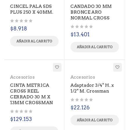
CINCEL PALA SDS
CANDADO 30 MM
PLUS 250 X 40MM.
BRONCE ARO
NORMAL CROSS
Valorado con
de 5
$
8.918
Valorado con
de 5
$
13.401
AÑADIR AL CARRITO
AÑADIR AL CARRITO
Accesorios
Accesorios
CINTA METRICA
Adaptador 3/4" H. x
CROSS REEL
1/2" M. Crossman
CERRADO 30 M X
13MM CROSSMAN
Valorado con
de 5
$
22.126
Valorado con
de 5
$
129.153
AÑADIR AL CARRITO