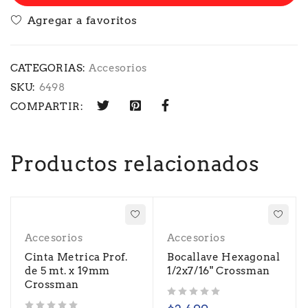
CATEGORIAS:
Accesorios
SKU:
6498
COMPARTIR:
Productos relacionados
Accesorios
Accesorios
Cinta Metrica Prof.
Bocallave Hexagonal
de 5 mt. x 19mm
1/2x7/16" Crossman
Crossman
Valorado con
de 5