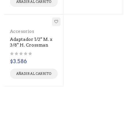
AÑADIR AL CARRITO
Accesorios
Adaptador 1/2" M. x
3/8" H. Crossman
Valorado con
de 5
$
3.586
AÑADIR AL CARRITO