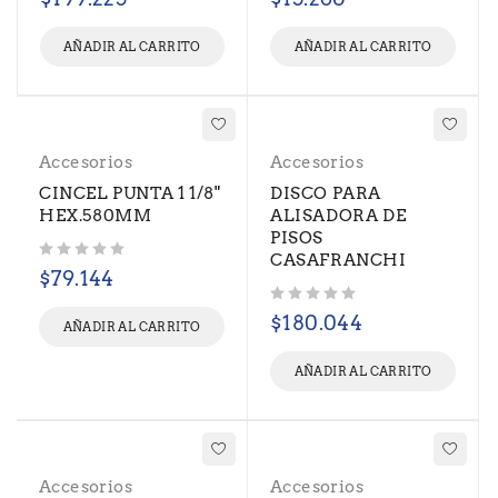
AÑADIR AL CARRITO
AÑADIR AL CARRITO
Accesorios
Accesorios
CINCEL PUNTA 1 1/8"
DISCO PARA
HEX.580MM
ALISADORA DE
PISOS
CASAFRANCHI
Valorado con
de 5
$
79.144
Valorado con
de 5
$
180.044
AÑADIR AL CARRITO
AÑADIR AL CARRITO
Accesorios
Accesorios