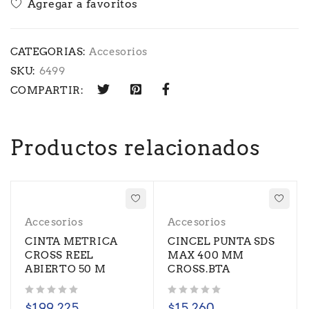
CATEGORIAS:
Accesorios
SKU:
6499
COMPARTIR:
Productos relacionados
Accesorios
Accesorios
CINTA METRICA
CINCEL PUNTA SDS
CROSS REEL
MAX 400 MM
ABIERTO 50 M
CROSS.BTA
Valorado con
de 5
Valorado con
de 5
$
199.225
$
15.260