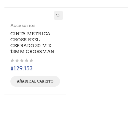
Accesorios
CINTA METRICA
CROSS REEL
CERRADO 30 M X
13MM CROSSMAN
Valorado con
de 5
$
129.153
AÑADIR AL CARRITO