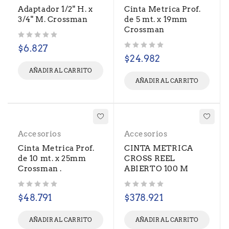
Adaptador 1/2" H. x
Cinta Metrica Prof.
3/4" M. Crossman
de 5 mt. x 19mm
Crossman
Valorado con
de 5
$
6.827
Valorado con
de 5
$
24.982
AÑADIR AL CARRITO
AÑADIR AL CARRITO
Accesorios
Accesorios
Cinta Metrica Prof.
CINTA METRICA
de 10 mt. x 25mm
CROSS REEL
Crossman .
ABIERTO 100 M
Valorado con
de 5
Valorado con
de 5
$
48.791
$
378.921
AÑADIR AL CARRITO
AÑADIR AL CARRITO