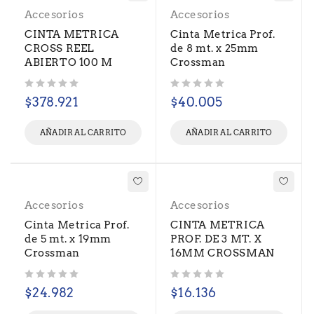
Accesorios
Accesorios
CINTA METRICA
Cinta Metrica Prof.
CROSS REEL
de 8 mt. x 25mm
ABIERTO 100 M
Crossman
Valorado con
de 5
Valorado con
de 5
$
378.921
$
40.005
AÑADIR AL CARRITO
AÑADIR AL CARRITO
Accesorios
Accesorios
Cinta Metrica Prof.
CINTA METRICA
de 5 mt. x 19mm
PROF. DE 3 MT. X
Crossman
16MM CROSSMAN
Valorado con
de 5
Valorado con
de 5
$
24.982
$
16.136