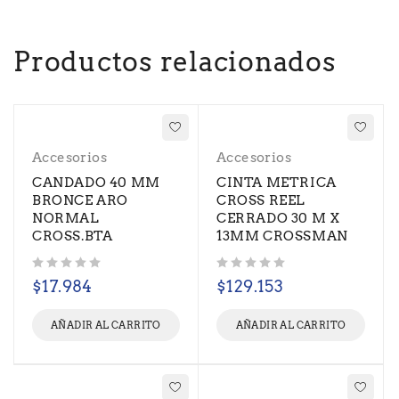
Productos relacionados
Accesorios
Accesorios
CANDADO 40 MM
CINTA METRICA
BRONCE ARO
CROSS REEL
NORMAL
CERRADO 30 M X
CROSS.BTA
13MM CROSSMAN
Valorado con
de 5
Valorado con
de 5
$
17.984
$
129.153
AÑADIR AL CARRITO
AÑADIR AL CARRITO