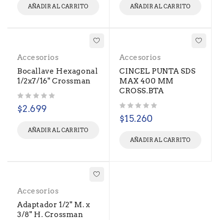
AÑADIR AL CARRITO
AÑADIR AL CARRITO
Accesorios
Accesorios
Bocallave Hexagonal
CINCEL PUNTA SDS
1/2x7/16" Crossman
MAX 400 MM
CROSS.BTA
Valorado con
de 5
$
2.699
Valorado con
de 5
$
15.260
AÑADIR AL CARRITO
AÑADIR AL CARRITO
Accesorios
Adaptador 1/2" M. x
3/8" H. Crossman