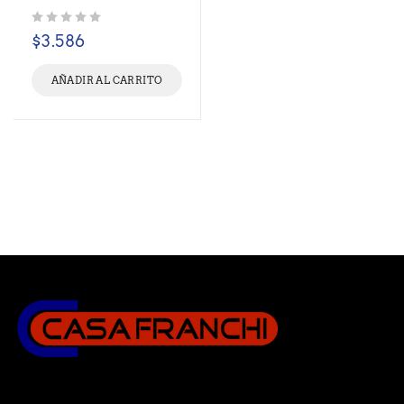
Valorado con
de 5
$
3.586
AÑADIR AL CARRITO