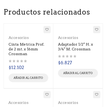
Productos relacionados
Accesorios
Accesorios
Cinta Metrica Prof.
Adaptador 1/2" H. x
de 2 mt. x 16mm
3/4" M. Crossman
Crossman
Valorado con
de 5
$
6.827
Valorado con
de 5
$
12.102
AÑADIR AL CARRITO
AÑADIR AL CARRITO
Accesorios
Accesorios