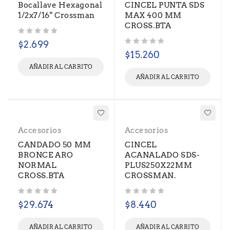
Bocallave Hexagonal
CINCEL PUNTA SDS
1/2x7/16" Crossman
MAX 400 MM
CROSS.BTA
Valorado con
de 5
$
2.699
Valorado con
de 5
$
15.260
AÑADIR AL CARRITO
AÑADIR AL CARRITO
Accesorios
Accesorios
CANDADO 50 MM
CINCEL
BRONCE ARO
ACANALADO SDS-
NORMAL
PLUS250X22MM
CROSS.BTA
CROSSMAN.
Valorado con
de 5
Valorado con
de 5
$
29.674
$
8.440
AÑADIR AL CARRITO
AÑADIR AL CARRITO