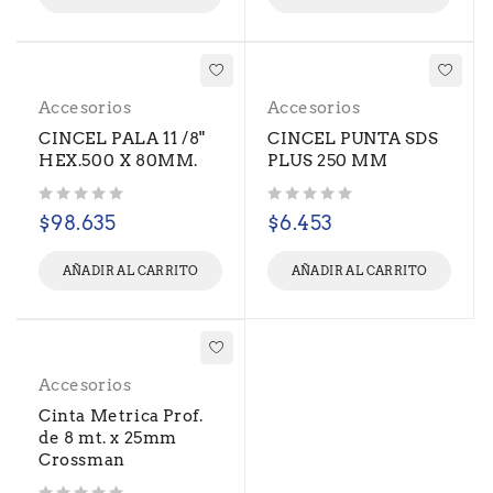
Accesorios
Accesorios
CINCEL PALA 11 /8"
CINCEL PUNTA SDS
HEX.500 X 80MM.
PLUS 250 MM
Valorado con
de 5
Valorado con
de 5
$
98.635
$
6.453
AÑADIR AL CARRITO
AÑADIR AL CARRITO
Accesorios
Cinta Metrica Prof.
de 8 mt. x 25mm
Crossman