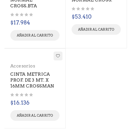
NORMAL
NORMAL CROSS.
CROSS.BTA
Valorado con
de 5
$
53.410
Valorado con
de 5
$
17.984
AÑADIR AL CARRITO
AÑADIR AL CARRITO
Accesorios
CINTA METRICA
PROF. DE 3 MT. X
16MM CROSSMAN
Valorado con
de 5
$
16.136
AÑADIR AL CARRITO