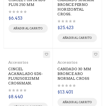
CINCEL PUNTA SDS
CANDADO 50MMM
PLUS 250 MM
BRONCE PERNO
HORIZONTAL
CROSS.
Valorado con
de 5
$
6.453
Valorado con
de 5
$
25.423
AÑADIR AL CARRITO
AÑADIR AL CARRITO
Accesorios
Accesorios
CINCEL
CANDADO 30 MM
ACANALADO SDS-
BRONCE ARO
PLUS250X22MM
NORMAL CROSS
CROSSMAN.
Valorado con
de 5
$
13.401
Valorado con
de 5
$
8.440
AÑADIR AL CARRITO