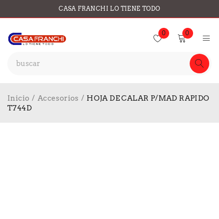
CASA FRANCHI LO TIENE TODO
0
0
Inicio
/
Accesorios
/
HOJA DE CALAR P/MAD RAPIDO
T744D