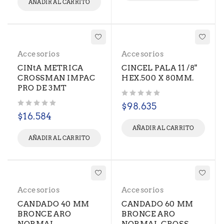
AÑADIR AL CARRITO
Accesorios
Accesorios
CINtA METRICA
CINCEL PALA 11 /8"
CROSSMAN IMPAC
HEX.500 X 80MM.
PRO DE 3MT
Valorado con
de 5
$
98.635
Valorado con
de 5
$
16.584
AÑADIR AL CARRITO
AÑADIR AL CARRITO
Accesorios
Accesorios
CANDADO 40 MM
CANDADO 60 MM
BRONCE ARO
BRONCE ARO