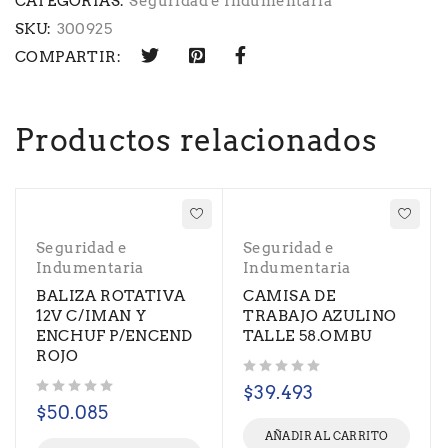
CATEGORIAS:
Seguridad e Indumentaria
SKU:
300925
COMPARTIR:
Productos relacionados
Seguridad e
Seguridad e
Indumentaria
Indumentaria
BALIZA ROTATIVA
CAMISA DE
12V C/IMAN Y
TRABAJO AZULINO
ENCHUF P/ENCEND
TALLE 58.OMBU
ROJO
Valorado con
de 5
$
39.493
Valorado con
de 5
$
50.085
AÑADIR AL CARRITO