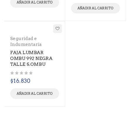
AÑADIR AL CARRITO
AÑADIR AL CARRITO
Seguridad e
Indumentaria
FAJA LUMBAR
OMBU 992 NEGRA
TALLE S.OMBU
Valorado con
de 5
$
16.830
AÑADIR AL CARRITO