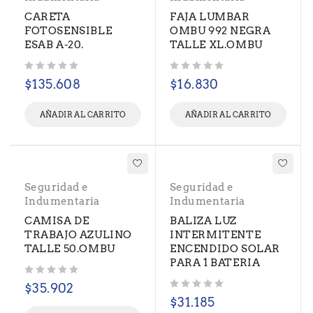
CARETA
FAJA LUMBAR
FOTOSENSIBLE
OMBU 992 NEGRA
ESAB A-20.
TALLE XL.OMBU
Valorado con
de 5
Valorado con
de 5
$
135.608
$
16.830
AÑADIR AL CARRITO
AÑADIR AL CARRITO
Seguridad e
Seguridad e
Indumentaria
Indumentaria
CAMISA DE
BALIZA LUZ
TRABAJO AZULINO
INTERMITENTE
TALLE 50.OMBU
ENCENDIDO SOLAR
PARA 1 BATERIA
Valorado con
de 5
$
35.902
Valorado con
de 5
$
31.185