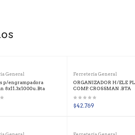
dos
ría General
Ferretería General
s p/engrampadora
ORGANIZADOR H/ELE PLA
n 8x11.3x1000u.Bta
COMP. CROSSMAN .BTA
Valorado con
de 5
$
42.769
ría General
Ferretería General