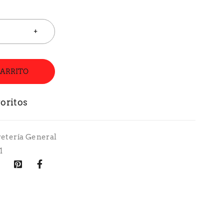
CARRITO
retería General
1