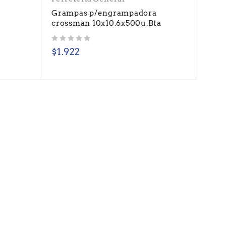
o
Grampas p/engrampadora
crossman 10x10.6x500u.Bta
Valorado con
de 5
$
1.922