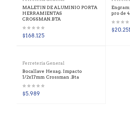
MALETIN DE ALUMINIO PORTA
Engram
HERRAMIENTAS
pro de 
CROSSMAN.BTA
Valorado con
de 5
$
20.25
Valorado con
de 5
$
168.125
Ferretería General
Bocallave Hexag. Impacto
1/2x17mm Crossman .Bta
Valorado con
de 5
$
5.989