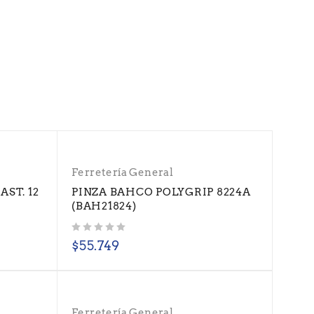
Ferretería General
ST. 12
PINZA BAHCO POLYGRIP 8224A
(BAH21824)
Valorado con
de 5
$
55.749
Ferretería General