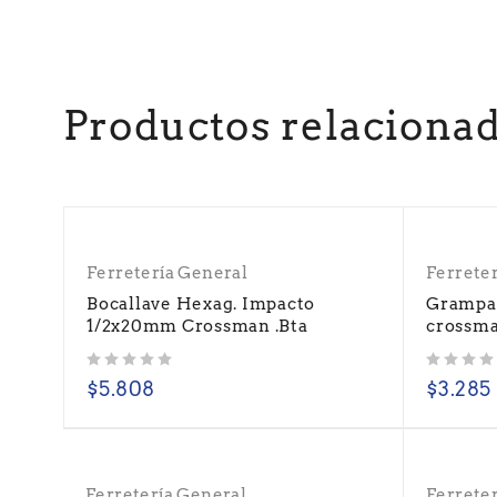
Productos relaciona
Ferretería General
Ferrete
Bocallave Hexag. Impacto
Grampa
1/2x20mm Crossman .Bta
crossma
Valorado con
de 5
Valorado con
de 5
$
5.808
$
3.285
Ferretería General
Ferrete