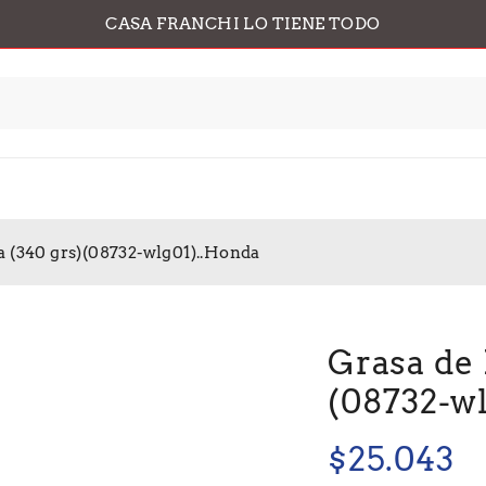
CASA FRANCHI LO TIENE TODO
a (340 grs)(08732-wlg01)..Honda
Grasa de 
(08732-w
$
25.043