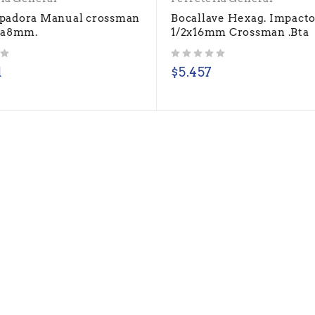
padora Manual crossman
Bocallave Hexag. Impact
4a8mm.
1/2x16mm Crossman .Bta
Valorado con
de 5
1
$
5.457