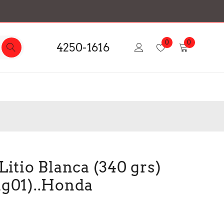
0
0
4250-1616
Litio Blanca (340 grs)
lg01)..Honda