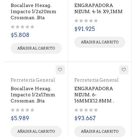
Bocallave Hexag.
ENGRAPADORA
Impacto 1/2x20mm
NEUM. 4-16 X9,1MM
Crossman .Bta
Valorado con
de 5
$
91.925
Valorado con
de 5
$
5.808
AÑADIR AL CARRITO
AÑADIR AL CARRITO
Ferretería General
Ferretería General
Bocallave Hexag.
ENGRAPADORA
Impacto 1/2x17mm
NEUM. 6-
Crossman .Bta
16MMX12.8MM .
Valorado con
de 5
Valorado con
de 5
$
5.989
$
93.667
AÑADIR AL CARRITO
AÑADIR AL CARRITO