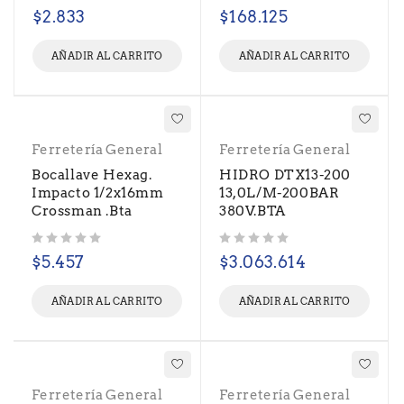
Valorado con
de 5
Valorado con
de 5
$
2.833
$
168.125
AÑADIR AL CARRITO
AÑADIR AL CARRITO
Ferretería General
Ferretería General
Bocallave Hexag.
HIDRO DTX13-200
Impacto 1/2x16mm
13,0L/M-200BAR
Crossman .Bta
380V.BTA
Valorado con
de 5
Valorado con
de 5
$
5.457
$
3.063.614
AÑADIR AL CARRITO
AÑADIR AL CARRITO
Ferretería General
Ferretería General