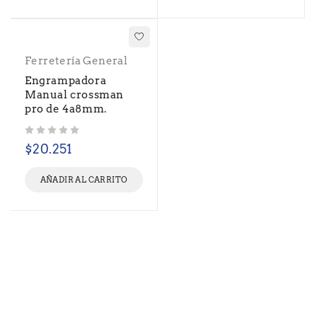
Ferretería General
Engrampadora
Manual crossman
pro de 4a8mm.
Valorado con
de 5
$
20.251
AÑADIR AL CARRITO