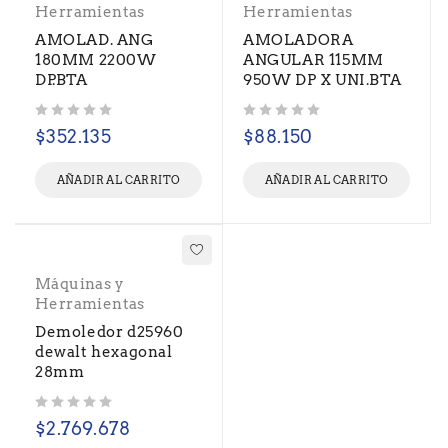
Herramientas
Herramientas
AMOLAD. ANG
AMOLADORA
180MM 2200W
ANGULAR 115MM
DP.BTA
950W DP X UNI.BTA
Valorado con
de 5
Valorado con
de 5
$
352.135
$
88.150
AÑADIR AL CARRITO
AÑADIR AL CARRITO
Máquinas y
Herramientas
Demoledor d25960
dewalt hexagonal
28mm
Valorado con
de 5
$
2.769.678