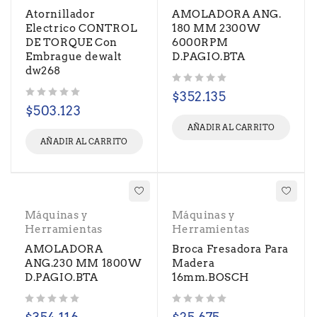
Atornillador
AMOLADORA ANG.
Electrico CONTROL
180 MM 2300W
DE TORQUE Con
6000RPM
Embrague dewalt
D.PAGIO.BTA
dw268
Valorado con
de 5
$
352.135
Valorado con
de 5
$
503.123
AÑADIR AL CARRITO
AÑADIR AL CARRITO
Máquinas y
Máquinas y
Herramientas
Herramientas
AMOLADORA
Broca Fresadora Para
ANG.230 MM 1800W
Madera
D.PAGIO.BTA
16mm.BOSCH
Valorado con
de 5
Valorado con
de 5