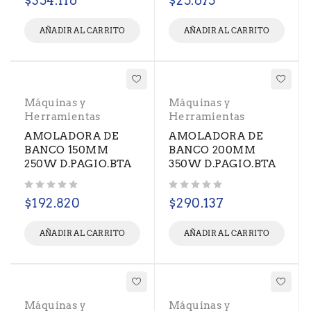
$
354.116
$
25.675
AÑADIR AL CARRITO
AÑADIR AL CARRITO
Máquinas y
Máquinas y
Herramientas
Herramientas
AMOLADORA DE
AMOLADORA DE
BANCO 150MM
BANCO 200MM
250W D.PAGIO.BTA
350W D.PAGIO.BTA
Valorado con
de 5
Valorado con
de 5
$
192.820
$
290.137
AÑADIR AL CARRITO
AÑADIR AL CARRITO
Máquinas y
Máquinas y