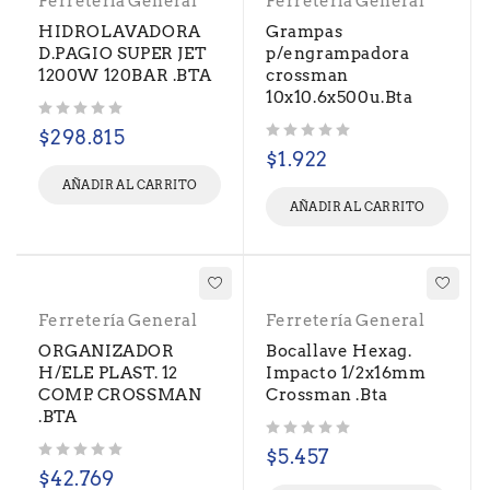
Ferretería General
Ferretería General
HIDROLAVADORA
Grampas
D.PAGIO SUPER JET
p/engrampadora
1200W 120BAR .BTA
crossman
10x10.6x500u.Bta
Valorado con
de 5
$
298.815
Valorado con
de 5
$
1.922
AÑADIR AL CARRITO
AÑADIR AL CARRITO
Ferretería General
Ferretería General
ORGANIZADOR
Bocallave Hexag.
H/ELE PLAST. 12
Impacto 1/2x16mm
COMP. CROSSMAN
Crossman .Bta
.BTA
Valorado con
de 5
$
5.457
Valorado con
de 5
$
42.769