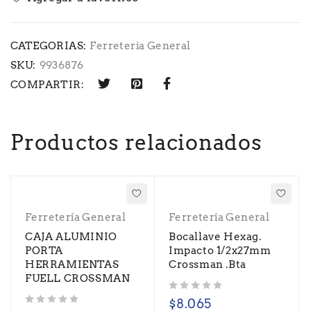
CATEGORIAS:
Ferretería General
SKU:
9936876
COMPARTIR:
Productos relacionados
Ferretería General
Ferretería General
CAJA ALUMINIO
Bocallave Hexag.
PORTA
Impacto 1/2x27mm
HERRAMIENTAS
Crossman .Bta
FUELL CROSSMAN
Valorado con
de 5
$
8.065
Valorado con
de 5