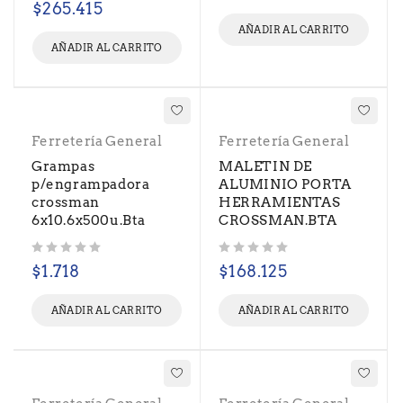
$
265.415
AÑADIR AL CARRITO
AÑADIR AL CARRITO
Ferretería General
Ferretería General
Grampas
MALETIN DE
p/engrampadora
ALUMINIO PORTA
crossman
HERRAMIENTAS
6x10.6x500u.Bta
CROSSMAN.BTA
Valorado con
de 5
Valorado con
de 5
$
1.718
$
168.125
AÑADIR AL CARRITO
AÑADIR AL CARRITO