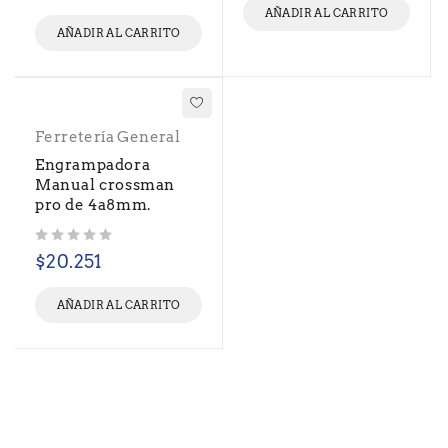
AÑADIR AL CARRITO
AÑADIR AL CARRITO
Ferretería General
Engrampadora
Manual crossman
pro de 4a8mm.
Valorado con
de 5
$
20.251
AÑADIR AL CARRITO