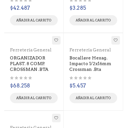
Valorado con
de 5
Valorado con
de 5
$
42.487
$
3.285
AÑADIR AL CARRITO
AÑADIR AL CARRITO
Ferretería General
Ferretería General
ORGANIZADOR
Bocallave Hexag.
PLAST. 8 COMP.
Impacto 1/2x16mm
CROSSMAN .BTA
Crossman .Bta
Valorado con
de 5
Valorado con
de 5
$
68.258
$
5.457
AÑADIR AL CARRITO
AÑADIR AL CARRITO
Ferretería General