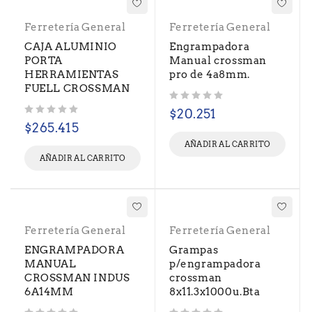
Ferretería General
Ferretería General
CAJA ALUMINIO
Engrampadora
PORTA
Manual crossman
HERRAMIENTAS
pro de 4a8mm.
FUELL CROSSMAN
Valorado con
de 5
$
20.251
Valorado con
de 5
$
265.415
AÑADIR AL CARRITO
AÑADIR AL CARRITO
Ferretería General
Ferretería General
ENGRAMPADORA
Grampas
MANUAL
p/engrampadora
CROSSMAN INDUS
crossman
6A14MM
8x11.3x1000u.Bta