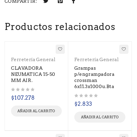
COMPARTIR:
Productos relacionados
Ferretería General
Ferretería General
CLAVADORA
Grampas
NEUMATICA 15-50
p/engrampadora
MM AIR.
crossman
6x11.3x1000u.Bta
Valorado con
de 5
$
107.278
Valorado con
de 5
$
2.833
AÑADIR AL CARRITO
AÑADIR AL CARRITO