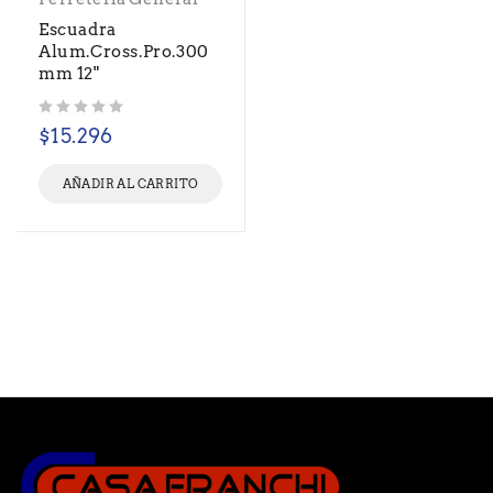
Escuadra
Alum.Cross.Pro.300
mm 12"
Valorado con
de 5
$
15.296
AÑADIR AL CARRITO