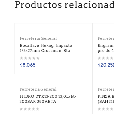
Productos relaciona
Ferretería General
Ferrete
Bocallave Hexag. Impacto
Engram
1/2x27mm Crossman .Bta
pro de 
Valorado con
de 5
Valorado con
de 5
$
8.065
$
20.25
Ferretería General
Ferrete
HIDRO DTX13-200 13,0L/M-
PINZA 
200BAR 380V.BTA
(BAH21
Valorado con
de 5
Valorado con
de 5