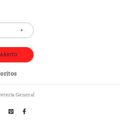
CARRITO
retería General