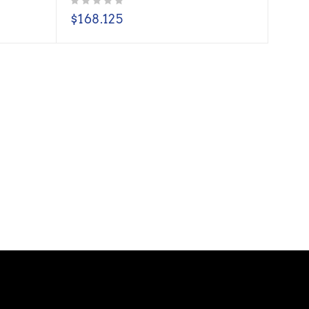
Valorado con
de 5
$
168.125