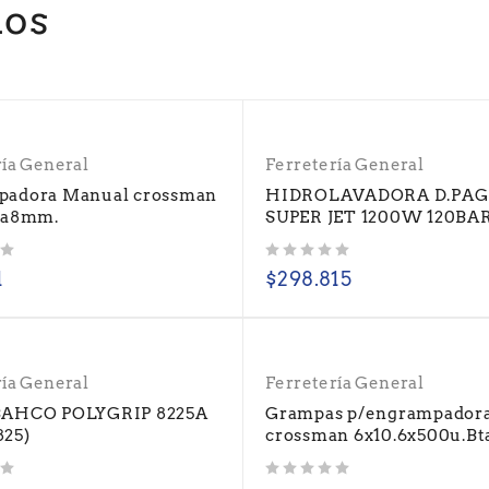
dos
ría General
Ferretería General
padora Manual crossman
HIDROLAVADORA D.PAG
4a8mm.
SUPER JET 1200W 120BAR
Valorado con
de 5
1
$
298.815
ría General
Ferretería General
BAHCO POLYGRIP 8225A
Grampas p/engrampador
825)
crossman 6x10.6x500u.Bt
Valorado con
de 5