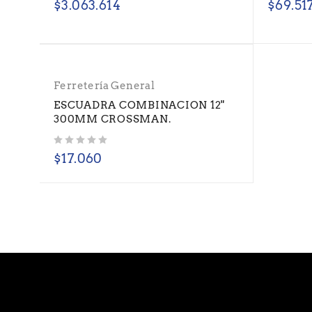
$
3.063.614
$
69.51
Ferretería General
ESCUADRA COMBINACION 12"
300MM CROSSMAN.
Valorado con
de 5
$
17.060