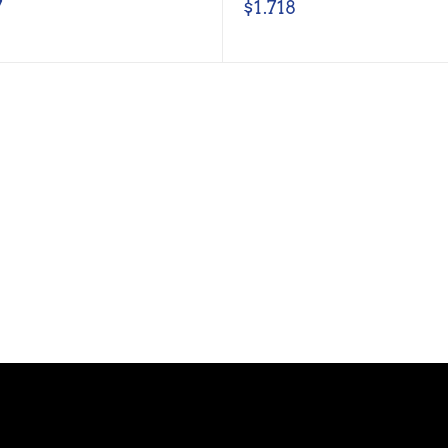
7
$
1.718