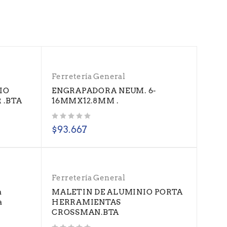
Ferretería General
IO
ENGRAPADORA NEUM. 6-
 .BTA
16MMX12.8MM .
Valorado con
de 5
$
93.667
Ferretería General
a
MALETIN DE ALUMINIO PORTA
a
HERRAMIENTAS
CROSSMAN.BTA