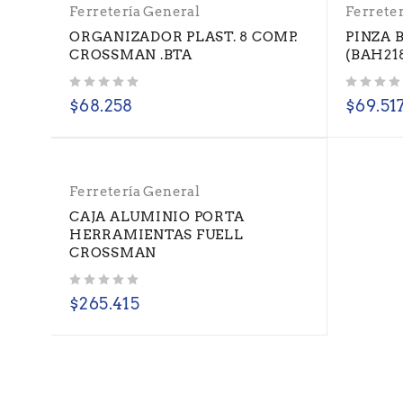
Ferretería General
Ferrete
ORGANIZADOR PLAST. 8 COMP.
PINZA 
CROSSMAN .BTA
(BAH21
Valorado con
de 5
Valorado con
de 5
$
68.258
$
69.51
Ferretería General
CAJA ALUMINIO PORTA
HERRAMIENTAS FUELL
CROSSMAN
Valorado con
de 5
$
265.415