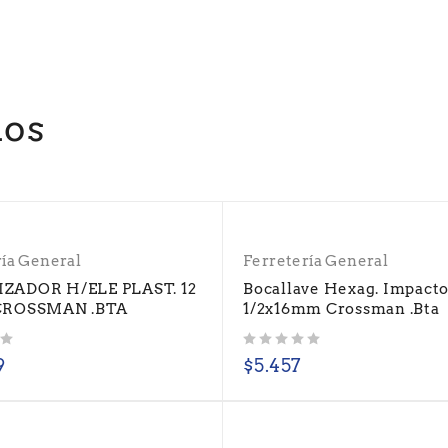
dos
ría General
Ferretería General
ZADOR H/ELE PLAST. 12
Bocallave Hexag. Impact
CROSSMAN .BTA
1/2x16mm Crossman .Bta
Valorado con
de 5
9
$
5.457