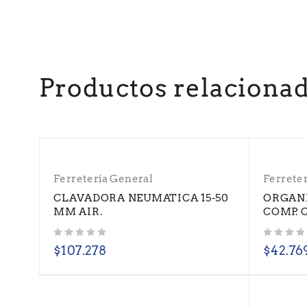
Productos relaciona
Ferretería General
Ferrete
CLAVADORA NEUMATICA 15-50
ORGANI
MM AIR.
COMP. 
Valorado con
de 5
Valorado con
de 5
$
107.278
$
42.76