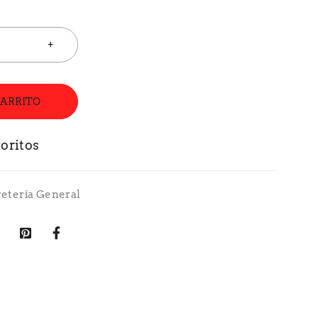
CARRITO
retería General