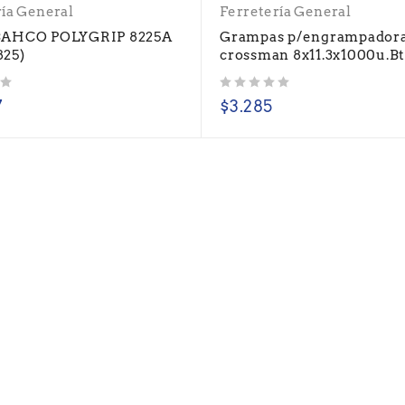
ría General
Ferretería General
BAHCO POLYGRIP 8225A
Grampas p/engrampador
825)
crossman 8x11.3x1000u.B
Valorado con
de 5
7
$
3.285