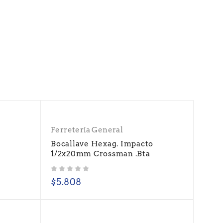
Ferretería General
o
Bocallave Hexag. Impacto
1/2x20mm Crossman .Bta
Valorado con
de 5
$
5.808