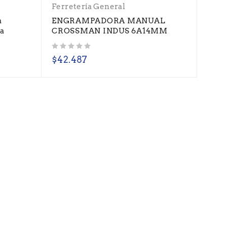
Ferretería General
a
ENGRAMPADORA MANUAL
ta
CROSSMAN INDUS 6A14MM
Valorado con
de 5
$
42.487