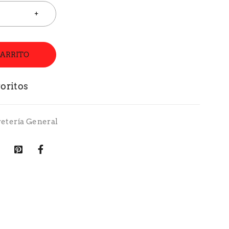
CARRITO
retería General