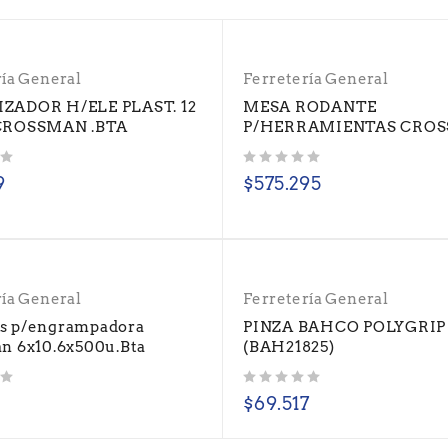
ría General
Ferretería General
ZADOR H/ELE PLAST. 12
MESA RODANTE
CROSSMAN .BTA
P/HERRAMIENTAS CROS
Valorado con
de 5
9
$
575.295
ría General
Ferretería General
s p/engrampadora
PINZA BAHCO POLYGRIP
n 6x10.6x500u.Bta
(BAH21825)
Valorado con
de 5
$
69.517