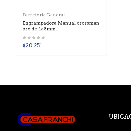
Ferretería General
Engrampadora Manual crossman
pro de 4a8mm.
Valorado con
de 5
$
20.251
UBICA