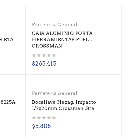
Ferretería General
CAJA ALUMINIO PORTA
S.BTA
HERRAMIENTAS FUELL
CROSSMAN
Valorado con
de 5
$
265.415
Ferretería General
 8225A
Bocallave Hexag. Impacto
1/2x20mm Crossman .Bta
Valorado con
de 5
$
5.808