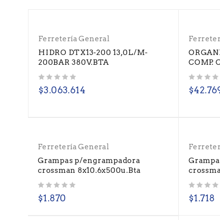
Ferretería General
Ferrete
HIDRO DTX13-200 13,0L/M-
ORGANI
200BAR 380V.BTA
COMP. 
Valorado con
de 5
Valorado con
de 5
$
3.063.614
$
42.76
Ferretería General
Ferrete
Grampas p/engrampadora
Grampa
crossman 8x10.6x500u.Bta
crossma
Valorado con
de 5
Valorado con
de 5
$
1.870
$
1.718