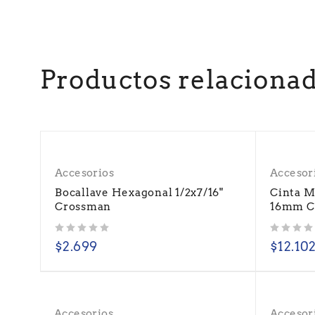
Productos relaciona
Accesorios
Accesor
Bocallave Hexagonal 1/2x7/16"
Cinta Me
Crossman
16mm C
Valorado con
de 5
Valorado con
de 5
$
2.699
$
12.10
Accesorios
Accesor