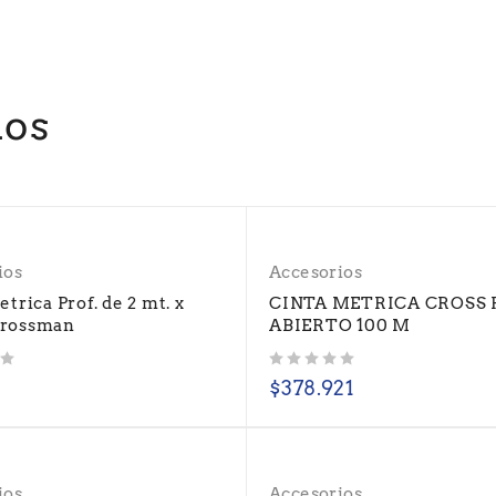
dos
ios
Accesorios
trica Prof. de 2 mt. x
CINTA METRICA CROSS 
rossman
ABIERTO 100 M
Valorado con
de 5
2
$
378.921
ios
Accesorios