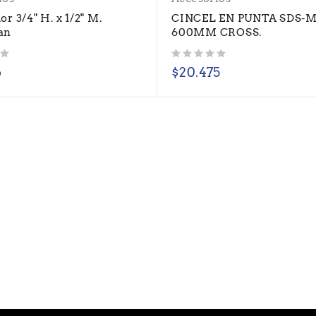
r 3/4" H. x 1/2" M.
CINCEL EN PUNTA SDS-
an
600MM CROSS.
Valorado con
de 5
6
$
20.475