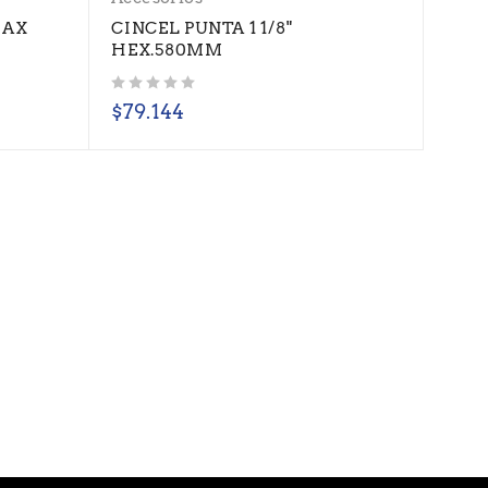
MAX
CINCEL PUNTA 1 1/8"
HEX.580MM
Valorado con
de 5
$
79.144