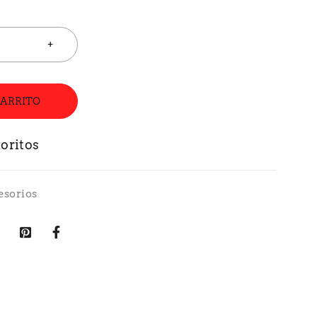
CARRITO
esorios