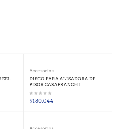
Accesorios
REEL
DISCO PARA ALISADORA DE
PISOS CASAFRANCHI
Valorado con
de 5
$
180.044
Accesorios