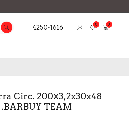
0
0
4250-1616
rra Circ. 200×3,2x30x48
a .BARBUY TEAM