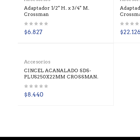
Adaptador 1/2" H. x 3/4" M.
Adaptado
Crossman
Crossm
Valorado con
de 5
Valorado con
de 5
$
6.827
$
22.12
Accesorios
CINCEL ACANALADO SDS-
PLUS250X22MM CROSSMAN.
Valorado con
de 5
$
8.440