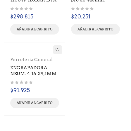
1200W 120BAR .BTA
pro de 4a8mm.
Valorado con
de 5
Valorado con
de 5
$
298.815
$
20.251
AÑADIR AL CARRITO
AÑADIR AL CARRITO
Ferretería General
ENGRAPADORA
NEUM. 4-16 X9,1MM
Valorado con
de 5
$
91.925
AÑADIR AL CARRITO