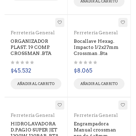
AÑADIR AL CARRITO
Ferretería General
Ferretería General
ORGANIZADOR
Bocallave Hexag.
PLAST. 19 COMP.
Impacto 1/2x27mm
CROSSMAN .BTA
Crossman .Bta
Valorado con
de 5
Valorado con
de 5
$
45.532
$
8.065
AÑADIR AL CARRITO
AÑADIR AL CARRITO
Ferretería General
Ferretería General
HIDROLAVADORA
Engrampadora
D.PAGIO SUPER JET
Manual crossman