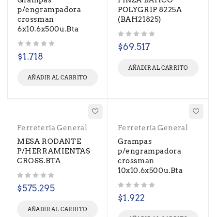
Grampas
PINZA BAHCO
p/engrampadora
POLYGRIP 8225A
crossman
(BAH21825)
6x10.6x500u.Bta
Valorado con
de 5
$
69.517
Valorado con
de 5
$
1.718
AÑADIR AL CARRITO
AÑADIR AL CARRITO
Ferretería General
Ferretería General
MESA RODANTE
Grampas
P/HERRAMIENTAS
p/engrampadora
CROSS.BTA
crossman
10x10.6x500u.Bta
Valorado con
de 5
$
575.295
Valorado con
de 5
$
1.922
AÑADIR AL CARRITO