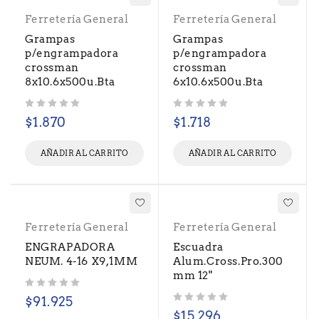
Ferretería General
Ferretería General
Grampas
Grampas
p/engrampadora
p/engrampadora
crossman
crossman
8x10.6x500u.Bta
6x10.6x500u.Bta
Valorado con
de 5
Valorado con
de 5
$
1.870
$
1.718
AÑADIR AL CARRITO
AÑADIR AL CARRITO
Ferretería General
Ferretería General
ENGRAPADORA
Escuadra
NEUM. 4-16 X9,1MM
Alum.Cross.Pro.300
mm 12"
Valorado con
de 5
$
91.925
Valorado con
de 5
$
15.296