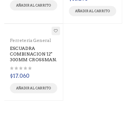
AÑADIR AL CARRITO
AÑADIR AL CARRITO
Ferretería General
ESCUADRA
COMBINACION 12"
300MM CROSSMAN.
Valorado con
de 5
$
17.060
AÑADIR AL CARRITO