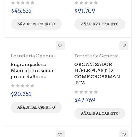
Valorado con
de 5
Valorado con
de 5
$
45.532
$
91.709
AÑADIR AL CARRITO
AÑADIR AL CARRITO
Ferretería General
Ferretería General
Engrampadora
ORGANIZADOR
Manual crossman
H/ELE PLAST. 12
pro de 4a8mm.
COMP. CROSSMAN
.BTA
Valorado con
de 5
$
20.251
Valorado con
de 5
$
42.769
AÑADIR AL CARRITO
AÑADIR AL CARRITO