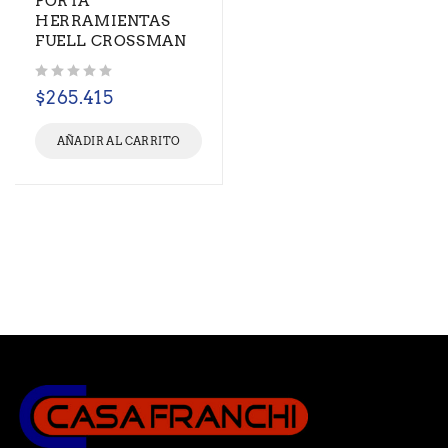
PORTA
HERRAMIENTAS
FUELL CROSSMAN
Valorado con
de 5
$
265.415
AÑADIR AL CARRITO