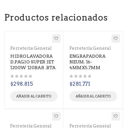
Productos relacionados
Ferretería General
Ferretería General
HIDROLAVADORA
ENGRAPADORA
D.PAGIO SUPER JET
NEUM. 16-
1200W 120BAR .BTA
4MMX5.7MM
Valorado con
de 5
Valorado con
de 5
$
298.815
$
281.771
AÑADIR AL CARRITO
AÑADIR AL CARRITO
Ferretería General
Ferretería General