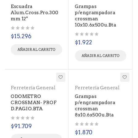
Escuadra
Grampas
Alum.Cross.Pro.300
p/engrampadora
mm 12"
crossman
10x10.6x500u.Bta
Valorado con
de 5
$
15.296
Valorado con
de 5
$
1.922
AÑADIR AL CARRITO
AÑADIR AL CARRITO
Ferretería General
Ferretería General
ODOMETRO
Grampas
CROSSMAN- PROF
p/engrampadora
D.PAGIO.BTA
crossman
8x10.6x500u.Bta
Valorado con
de 5
$
91.709
Valorado con
de 5
$
1.870