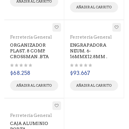
AÑADIR AL CARRITO
AÑADIR AL CARRITO
Ferretería General
Ferretería General
ORGANIZADOR
ENGRAPADORA
PLAST. 8 COMP.
NEUM. 6-
CROSSMAN .BTA
16MMX12.8MM .
Valorado con
de 5
Valorado con
de 5
$
68.258
$
93.667
AÑADIR AL CARRITO
AÑADIR AL CARRITO
Ferretería General
CAJA ALUMINIO