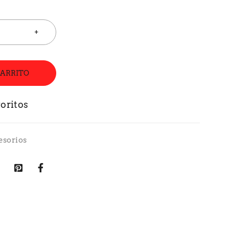
CARRITO
esorios