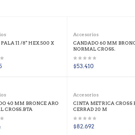
ios
Accesorios
PALA 11 /8" HEX.500 X
CANDADO 60 MM BRON
NORMAL CROSS.
Valorado con
de 5
5
$
53.410
ios
Accesorios
DO 40 MM BRONCE ARO
CINTA METRICA CROSS 
L CROSS.BTA
CERRAD 20 M
Valorado con
de 5
4
$
82.692