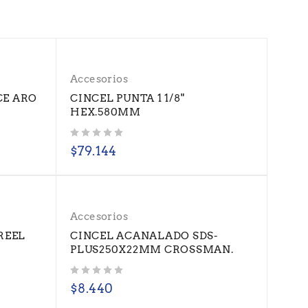
Accesorios
CE ARO
CINCEL PUNTA 1 1/8"
HEX.580MM
Valorado con
de 5
$
79.144
Accesorios
REEL
CINCEL ACANALADO SDS-
PLUS250X22MM CROSSMAN.
Valorado con
de 5
$
8.440