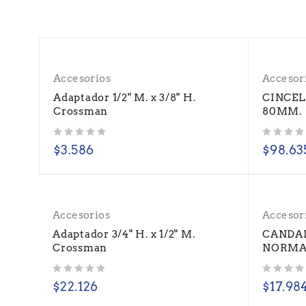
Accesorios
Accesor
Adaptador 1/2" M. x 3/8" H.
CINCEL 
Crossman
80MM.
Valorado con
de 5
Valorado con
de 5
$
3.586
$
98.63
Accesorios
Accesor
Adaptador 3/4" H. x 1/2" M.
CANDA
Crossman
NORMA
Valorado con
de 5
Valorado con
de 5
$
22.126
$
17.98