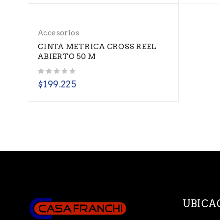
Accesorios
CINTA METRICA CROSS REEL
ABIERTO 50 M
Valorado con
de 5
$
199.225
UBICA