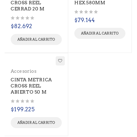
CROSS REEL
HEX.580MM
CERRAD 20 M
Valorado con
de 5
$
79.144
Valorado con
de 5
$
82.692
AÑADIR AL CARRITO
AÑADIR AL CARRITO
Accesorios
CINTA METRICA
CROSS REEL
ABIERTO 50 M
Valorado con
de 5
$
199.225
AÑADIR AL CARRITO