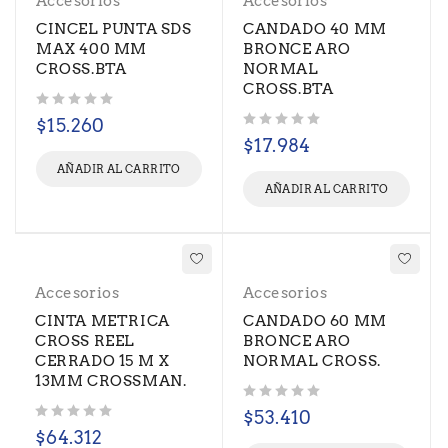
Accesorios
Accesorios
CINCEL PUNTA SDS
CANDADO 40 MM
MAX 400 MM
BRONCE ARO
CROSS.BTA
NORMAL
CROSS.BTA
Valorado con
de 5
$
15.260
Valorado con
de 5
$
17.984
AÑADIR AL CARRITO
AÑADIR AL CARRITO
Accesorios
Accesorios
CINTA METRICA
CANDADO 60 MM
CROSS REEL
BRONCE ARO
CERRADO 15 M X
NORMAL CROSS.
13MM CROSSMAN.
Valorado con
de 5
$
53.410
Valorado con
de 5
$
64.312