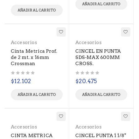
AÑADIR AL CARRITO
AÑADIR AL CARRITO
Accesorios
Accesorios
Cinta Metrica Prof.
CINCEL EN PUNTA
de 2 mt. x 16mm
SDS-MAX 600MM
Crossman
CROSS.
Valorado con
de 5
Valorado con
de 5
$
12.102
$
20.475
AÑADIR AL CARRITO
AÑADIR AL CARRITO
Accesorios
Accesorios
CINTA METRICA
CINCEL PUNTA 1 1/8"