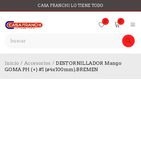
CASA FRANCHI LO TIENE TODO
0
0
Inicio
/
Accesorios
/
DESTORNILLADOR Mango
GOMA PH (+) #1 (ø4x100mm).BREMEN