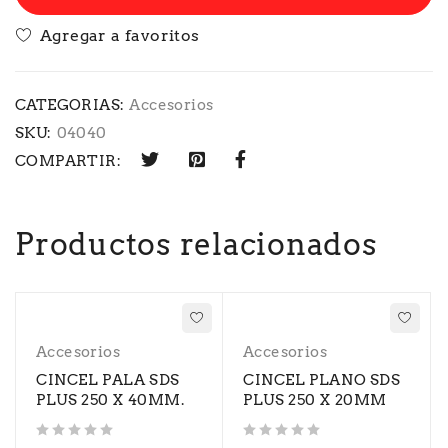
CATEGORIAS:
Accesorios
SKU:
04040
COMPARTIR:
Productos relacionados
Accesorios
Accesorios
CINCEL PALA SDS
CINCEL PLANO SDS
PLUS 250 X 40MM.
PLUS 250 X 20MM
Valorado con
de 5
Valorado con
de 5