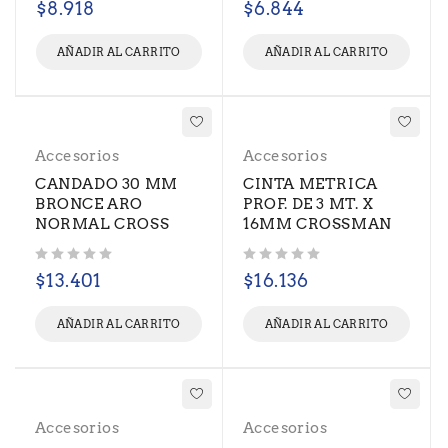
$
8.918
$
6.844
AÑADIR AL CARRITO
AÑADIR AL CARRITO
Accesorios
Accesorios
CANDADO 30 MM
CINTA METRICA
BRONCE ARO
PROF. DE 3 MT. X
NORMAL CROSS
16MM CROSSMAN
Valorado con
de 5
Valorado con
de 5
$
13.401
$
16.136
AÑADIR AL CARRITO
AÑADIR AL CARRITO
Accesorios
Accesorios