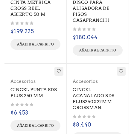
CINTA METRICA
DISCO PARA
CROSS REEL
ALISADORA DE
ABIERTO 50 M
PISOS
CASAFRANCHI
Valorado con
de 5
$
199.225
Valorado con
de 5
$
180.044
AÑADIR AL CARRITO
AÑADIR AL CARRITO
Accesorios
Accesorios
CINCEL PUNTA SDS
CINCEL
PLUS 250 MM
ACANALADO SDS-
PLUS250X22MM
CROSSMAN.
Valorado con
de 5
$
6.453
Valorado con
de 5
$
8.440
AÑADIR AL CARRITO