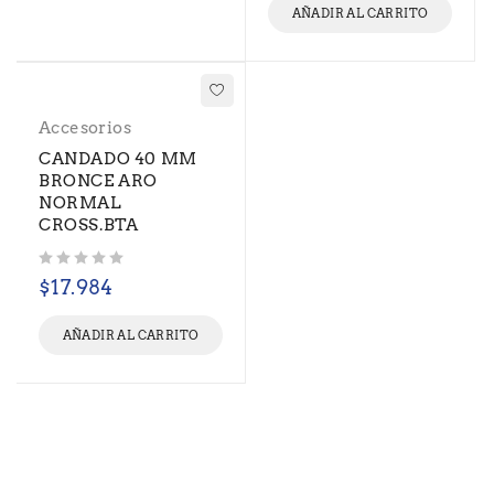
AÑADIR AL CARRITO
Accesorios
CANDADO 40 MM
BRONCE ARO
NORMAL
CROSS.BTA
Valorado con
de 5
$
17.984
AÑADIR AL CARRITO